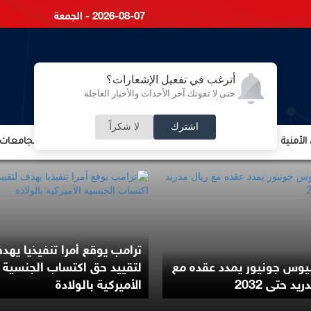
2026-08-07 - الجمعة
أترغب في تفعيل الإشعارات؟
حتى لا تفوتك آخر الأحداث والأخبار العاجلة
اشترك
لا شكراً
لأمنية
الشؤون الإقتصادية
الشؤون البرلمانية
التعليم والجامعات
ترامب يوقع أمرا تنفيذيا يهد
يوس جونيور يمدد عقده مع
لتقييد حق اكتساب الجنسية
يد حتى 2032
الأميركية بالولادة