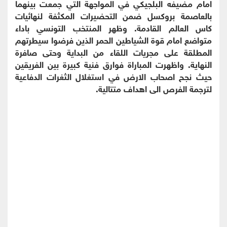
امام مضيفه البلجيكي في المواجهة التي جمعت بينهما
بالعاصمة بروكسل ضمن التحضيرات المكثفة لنهائيات
كاس العالم القادمة. وظهر المنتخب التونسي باداء
متواضع امام قوة الشياطين الحمر الذين فرضوا سيطرتهم
المطلقة على مجريات اللقاء من البداية وحتى صافرة
النهاية. واظهرت المباراة فوارق فنية كبيرة بين الفريقين
حيث نجح اصحاب الارض في استغلال الثغرات الدفاعية
لترجمة الفرص الى اهداف متتالية.