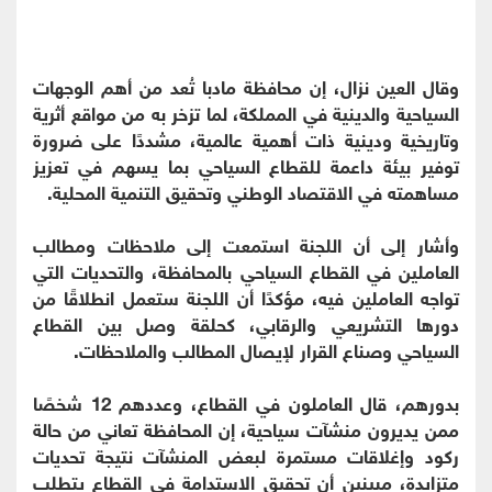
وقال العين نزال، إن محافظة مادبا تُعد من أهم الوجهات
السياحية والدينية في المملكة، لما تزخر به من مواقع أثرية
وتاريخية ودينية ذات أهمية عالمية، مشددًا على ضرورة
توفير بيئة داعمة للقطاع السياحي بما يسهم في تعزيز
مساهمته في الاقتصاد الوطني وتحقيق التنمية المحلية.
وأشار إلى أن اللجنة استمعت إلى ملاحظات ومطالب
العاملين في القطاع السياحي بالمحافظة، والتحديات التي
تواجه العاملين فيه، مؤكدًا أن اللجنة ستعمل انطلاقًا من
دورها التشريعي والرقابي، كحلقة وصل بين القطاع
السياحي وصناع القرار لإيصال المطالب والملاحظات.
بدورهم، قال العاملون في القطاع، وعددهم 12 شخصًا
ممن يديرون منشآت سياحية، إن المحافظة تعاني من حالة
ركود وإغلاقات مستمرة لبعض المنشآت نتيجة تحديات
متزايدة، مبينين أن تحقيق الاستدامة في القطاع يتطلب