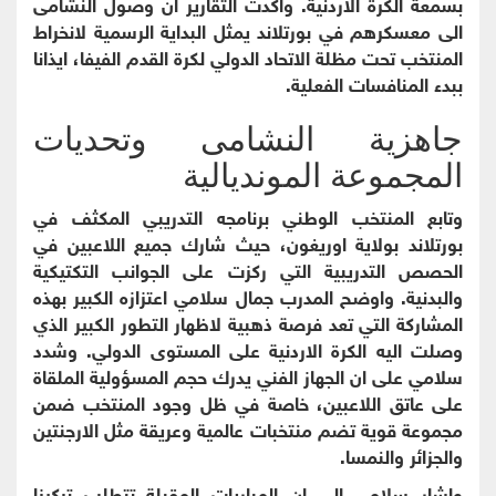
بسمعة الكرة الاردنية. واكدت التقارير ان وصول النشامى
الى معسكرهم في بورتلاند يمثل البداية الرسمية لانخراط
المنتخب تحت مظلة الاتحاد الدولي لكرة القدم الفيفا، ايذانا
ببدء المنافسات الفعلية.
جاهزية النشامى وتحديات
المجموعة المونديالية
وتابع المنتخب الوطني برنامجه التدريبي المكثف في
بورتلاند بولاية اوريغون، حيث شارك جميع اللاعبين في
الحصص التدريبية التي ركزت على الجوانب التكتيكية
والبدنية. واوضح المدرب جمال سلامي اعتزازه الكبير بهذه
المشاركة التي تعد فرصة ذهبية لاظهار التطور الكبير الذي
وصلت اليه الكرة الاردنية على المستوى الدولي. وشدد
سلامي على ان الجهاز الفني يدرك حجم المسؤولية الملقاة
على عاتق اللاعبين، خاصة في ظل وجود المنتخب ضمن
مجموعة قوية تضم منتخبات عالمية وعريقة مثل الارجنتين
والجزائر والنمسا.
واشار سلامي الى ان المباريات المقبلة تتطلب تركيزا