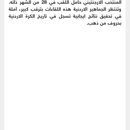
المنتخب الارجنتيني حامل اللقب في 28 من الشهر ذاته.
وتنتظر الجماهير الاردنية هذه اللقاءات بترقب كبير، آملة
في تحقيق نتائج ايجابية تسجل في تاريخ الكرة الاردنية
بحروف من ذهب.