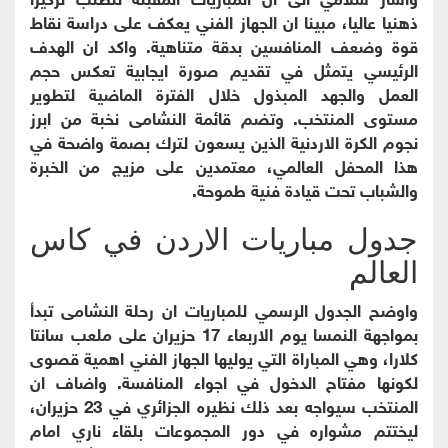
ذهنيا عاليا، مبينا ان الجهاز الفني يعكف على دراسة نقاط
قوة وضعف المنافسين بدقة متناهية. واكد ان الهدف
الرئيسي يتمثل في تقديم صورة ايجابية تعكس حجم
العمل والجهد المبذول خلال الفترة الماضية لتطوير
مستوى المنتخب. وتضم قائمة النشامى نخبة من ابرز
نجوم الكرة الاردنية الذين يسعون لترك بصمة واضحة في
هذا المحفل العالمي، معتمدين على مزيج من الخبرة
والشباب تحت قيادة فنية طموحة.
جدول مباريات الاردن في كاس
العالم
واوضح الجدول الرسمي للمباريات ان رحلة النشامى تبدأ
بمواجهة النمسا يوم الاربعاء 17 حزيران على ملعب سانتا
كلارا، وهي المباراة التي يوليها الجهاز الفني اهمية قصوى
لكونها مفتاح الدخول في اجواء المنافسة. واضاف ان
المنتخب سيواجه بعد ذلك نظيره الجزائري في 23 حزيران،
ليختتم مشواره في دور المجموعات بلقاء ناري امام