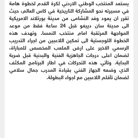
يستعد المنتخب الوطني الاردني لكرة القدم لخطوة هامة
في مسيرته نحو المشاركة التاريخية في كاس العالم، حيث
تقرر ان يعود وفد النشامى من مدينة بورتلاند الامريكية
الى مدينة سان دييغو قبل 24 ساعة فقط من موعد
المواجهة المرتقبة امام منتخب النمسا. وتهدف هذه
الخطوة اللوجستية الى تمكين اللاعبين من اجراء التدريب
الرسمي الاخير على ارض الملعب المخصص للمباراة،
لضمان اعلى درجات الجاهزية الفنية والبدنية قبل ضربة
البداية. وتأتي هذه التحركات في اطار البرنامج المكثف
الذي وضعه الجهاز الفني بقيادة المدرب جمال سلامي
لضمان تأقلم اللاعبين مع اجواء البطولة.