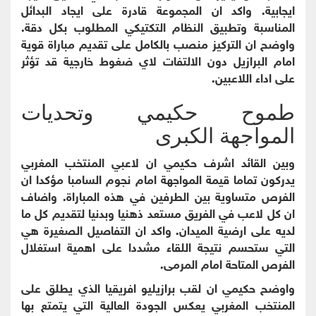
ايجابية. واكد ان المجموعة قادرة على ايجاد البدائل
المناسبة وتطبيق النظام التكتيكي المطلوب بكل دقة.
واوضح ان التركيز منصب بالكامل على تقديم مباراة قوية
امام البرازيل دون الالتفات لاي ضغوط خارجية قد تؤثر
على اداء اللاعبين.
طموح حكيمي وتحديات
المواجهة الكبرى
وبين القائد اشرف حكيمي ان لاعبي المنتخب المغربي
يدركون تماما قيمة المواجهة امام نجوم السامبا مؤكدا ان
الفرص متساوية بين الطرفين في هذه المباراة. واضاف
ان كل لاعب في الفريق مستعد ذهنيا وبدنيا لتقديم كل ما
لديه على ارضية الميدان. واكد ان التفاصيل الصغيرة هي
التي ستحسم نتيجة اللقاء مشددا على اهمية استغلال
الفرص المتاحة امام المرمى.
واوضح حكيمي ان لقب برازيليو افريقيا الذي يطلق على
المنتخب المغربي يعكس الجودة العالية التي يتمتع بها