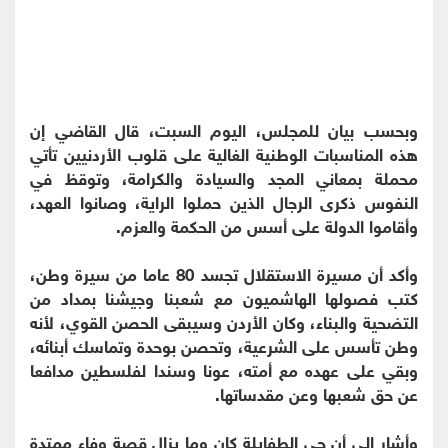
وبحسب بيان للمجلس، اليوم السبت، قال القاضي إن
هذه المناسبات الوطنية الغالية على قلوب الأردنيين تأتي
محملة بمعاني المجد والسيادة والكرامة، وتوقظ في
النفوس ذكرى الرجال الذين حملوا الراية، وصانوا العهد،
وأقاموا الدولة على أسس من الحكمة والعزم.
وأكد أن مسيرة الاستقلال تجسد 80 عاما من سيرة وطن،
كتب فصولها الهاشميون مع شعبنا وجيشنا بمداد من
التضحية والبناء، وكان الأردن وسيبقى الحصن القوي، لأنه
وطن تأسس على الشرعية، وتحصن بوحدة وتماسك أبنائه،
وبقي على عهده مع أمته، عونا وسندا لفلسطين مدافعا
عن حق شعبها وعن مقدساتها.
وأشار إلى أن حي الطفايلة كان وما يزال قصة وفاء ممتدة