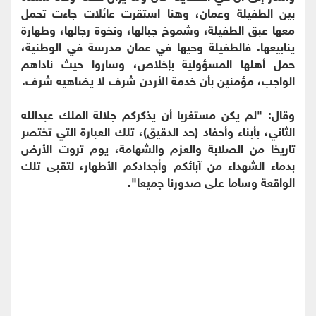
بين الطفيلة وعمان، وهنا استقرت عائلات جاءت تحمل
معها عبق الطفيلة، وشموخ جبالها، ونخوة رجالها، وطهارة
ينابيعها. فالطفيلة وحيها في عمان مدرسة في الوطنية،
حمل أهلها المسؤولية بإخلاص، وساروا حيث ناداهم
الواجب، مؤمنين بأن خدمة الأردن شرف لا يضاهيه شرف.
وقال: "لم يكن مستغربا أن يذكركم جلالة الملك عبدالله
الثاني، بأبناء وأحفاد (حد الدقيق)، تلك العبارة التي تختصر
تاريخا من الصلابة والعزم والشهامة، يوم تروت الأرض
بدماء الشهداء من آبائكم وأجدادكم الأطهار، لتقبى تلك
الواقعة وساما على صدورنا جميعا".