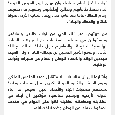
أبواب الأمل أمام شبابنا، وأن نهيئ لهم الفرص الكريمة
التي تحفظ طاقاتهم وتطلق إبداعاتهم وتسهم في تخفيف
أرقام البطالة عاما بعد عام، حتى يبقى شباب الأردن عنوانا
للإنتاج والعطاء والبناء".
من جهتهم، عبر أبناء الحي من نواب حاليين وسابقين
ومسؤولين في مختلف القطاعات عن اعتزازهم بالقيادة
الهاشمية الحكيمة، والتفافهم حول جلالة الملك عبدالله
الثاني، وسمو الأمير الحسين بن عبدالله الثاني، ولي العهد،
مجددين الولاء والانتماء للوطن والدفاع عن منجزاته وثوابته
الوطنية.
وأشاروا إلى أن مناسبات الاستقلال وعيد الجلوس الملكي
ويوم الجيش والثورة العربية الكبرى تمثل محطات وطنية
تستحضر تضحيات الآباء والأجداد الذين أسهموا في بناء
الدولة الأردنية وترسيخ دعائمها، مؤكدين أن أبناء حي
الطفايلة ومحافظة الطفيلة كانوا على الدوام في مقدمة
الصفوف دفاعا عن الوطن وخدمة لقضاياه.