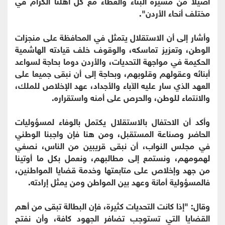
أصيلا من مسيرة البناء والعطاء مع كل أهلنا الكرام في
مختلف أنحاء الأردن".
وأشار إلى أن الاستقلال يتمثل في المحافظة على منجزات
الوطن، وتعزيز تماسكه، والوقوف خلف قيادته الهاشمية
الحكيمة في مواجهة التحديات، والأردن دوما بحاجة لسواعد
أبنائه وعقولهم وقلوبهم، وبحاجة إلى أن نبقى جميعا على
العهد الذي سار عليه الآباء والأجداد، عهد الإخلاص للملك،
والانتماء للوطن، والحرص على أمنه واستقراره.
وأكد أن الاحتفال بالاستقلال يكتمل بالوفاء لمسؤوليات
الحاضر وصناعة المستقبل، ومن هنا فإن واجبنا الوطني
في مجلس النواب، أن نبقى قريبين من الناس، نصغي
لهمومهم، ونستمع إلى مطالبهم، ونعمل بكل ما أوتينا
من جهد وإخلاص على متابعتها وخدمة قضايا المواطنين،
فالمسؤولية أمانة وعهد بين المواطن ومن يمثل إرادته.
وقال: "إذا كانت التحديات كثيرة، فإن البطالة تبقى من أهم
القضايا التي تستوجب تضافر الجهود كافة، وأن نفتح