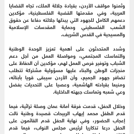
وثمنوا مواقف الأردن، بقيادة جلالة الملك، تجاه القضايا
العربية، وفي مقدمتها القضية الفلسطينية، مؤكدين
دعمهم الكامل للجهود التي يبذلها جلالته دفاعا عن حقوق
الشعب الفلسطيني وحماية المقدسات الإسلامية
والمسيحية في القدس الشريف.
وشدد المتحدثون على أهمية تعزيز الوحدة الوطنية
والتماسك المجتمعي، ومواصلة العمل من أجل دعم
الشباب وتوفير فرص العمل لهم، مؤكدين أن الحفاظ على
منجزات الوطن والبناء عليها مسؤولية مشتركة تتطلب
تضافر جهود الجميع، وأن الأردن سيبقى قويا بأبنائه،
ومنيعا بقيادته الهاشمية، وعصيا على التحديات بفضل
وعي شعبه وتماسك جبهته الداخلية.
وخلال الحفل، قدمت فرقة أمانة عمان وصلة تراثية، فيما
قدم الطفل محمد إيهاب الربيحات قصيدة وطنية نالت
إعجاب الحضور، وفي نهاية الحفل قدم القائمون على
الحفل درعا تذكاريا لرئيس مجلس النواب، فيما قدم