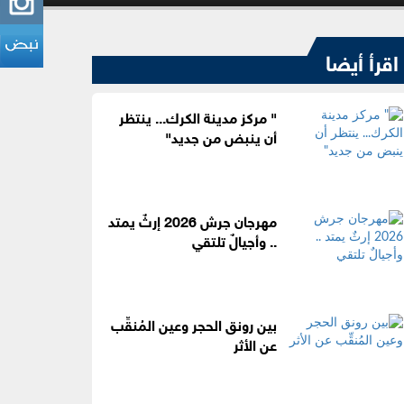
اقرأ أيضا
" مركز مدينة الكرك... ينتظر
أن ينبض من جديد"
مهرجان جرش 2026 إرثٌ يمتد
.. وأجيالٌ تلتقي
بين رونق الحجر وعين المُنقِّب
عن الأثر