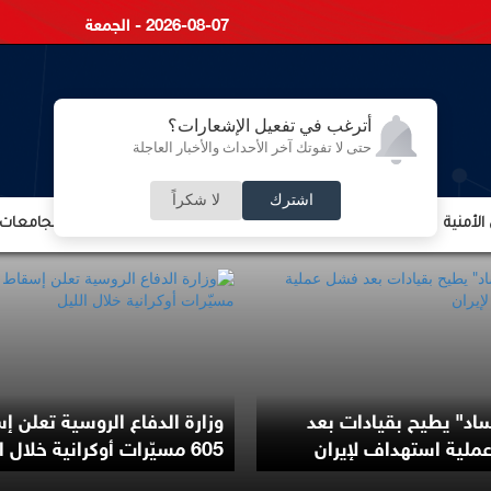
2026-08-07 - الجمعة
أترغب في تفعيل الإشعارات؟
حتى لا تفوتك آخر الأحداث والأخبار العاجلة
اشترك
لا شكراً
لأمنية
الشؤون الإقتصادية
الشؤون البرلمانية
التعليم والجامعات
اد" يطيح بقيادات بعد
وزارة الدفاع الروسية تعلن إ
لية استهداف لإيران
605 مسيّرات أوكرانية خلال الليل