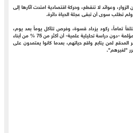
 الزوار، وعوائد لا تنقطع، وحركة اقتصادية امتدت آثارها إلى
، ولم تطلب سوى أن تبقى عجلة الحياة دائرة.
فاً تماماً، ركود يزداد قسوة، وفرص تتآكل يوماً بعد يوم،
وأسر كاملة فقدت مصدر دخلها الوحيد، والمفارقة المؤلمة -دون دراسة تحليلية علمية- أن أكثر من 75 % من أبناء
 المدقع لمن يتابع واقع حياتهم، بعدما كانوا يعتمدون على
ر "لغيرهم".