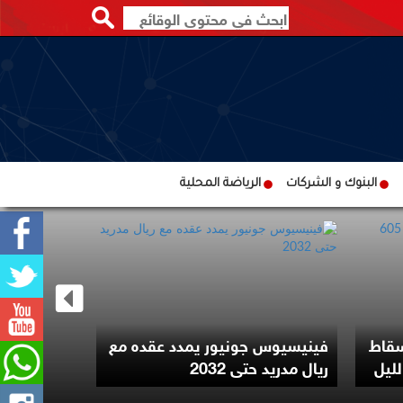
البنوك و الشركات
الرياضة المحلية
ترامب يوقع
سقاط
فينيسيوس جونيور يمدد عقده مع
لتقييد حق 
ريال مدريد حتى 2032
الأميركية با