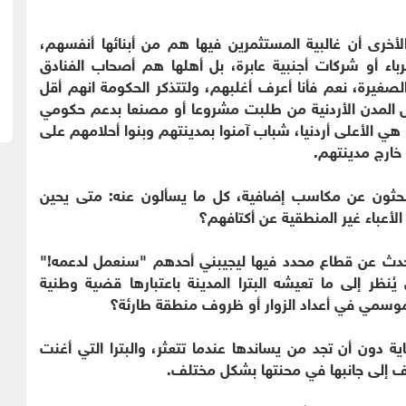
الأخرى أن غالبية المستثمرين فيها هم من أبنائها أنفسهم،
ء أو شركات أجنبية عابرة، بل أهلها هم أصحاب الفنادق
لصغيرة، نعم فأنا أعرف أغلبهم، ولتتذكر الحكومة انهم أقل
ل المدن الأردنية من طلبت مشروعا أو مصنعا بدعم حكومي
 هي الأعلى أردنيا، شباب آمنوا بمدينتهم وبنوا أحلامهم على
خارج مدينتهم.
ا يبحثون عن مكاسب إضافية، كل ما يسألون عنه: متى يحين
لأعباء غير المنطقية عن أكتافهم؟
أتحدث عن قطاع محدد فيها ليجيبني أحدهم "سنعمل لدعمه!"
ُنظر إلى ما تعيشه البترا المدينة باعتبارها قضية وطنية
ع موسمي في أعداد الزوار أو ظروف منطقة طارئة؟
اية دون أن تجد من يساندها عندما تتعثر، والبترا التي أغنت
ف إلى جانبها في محنتها بشكل مختلف.