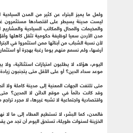
ولعل ما يميز البتراء عن كثير من المدن السياحية 
ليست مدينة يسيطر على اقتصادها مستثمرون غربا
والمخيمات والمحال والمكاتب السياحية والمشاريع ا
مدن الأردن سعيا لوظيفة حكومية تثقل كاهلها وأق
لأن نسبة الشباب من أبنائها ممن استثمروا في البترا
أرضها، ولم نسمع منهم يوما رغبة بهجرة أو استثمار 
اليوم، هؤلاء لا يطلبون امتيازات استثنائية، ول
موعد سداد الدين؟ أو على الأقل متى يتجنبون زيادة ا
متى تلتفت الجهات المعنية إلى مدينة كاملة ولا 
وقد كانت دائماً في موقع الدائن لا المدين؟ متى ي
واقتصادية واجتماعية لا تشبه غيرها، لا مجرد تراج
فالمدن، كما البشر، لا تستطيع العطاء إلى ما لا نه
الخزينة لسنوات طويلة، تستحق اليوم أن تجد من يق