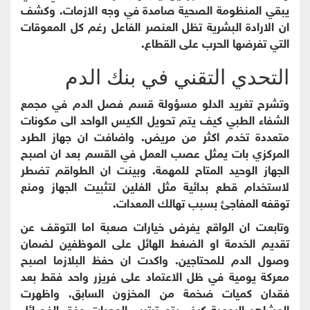
يبقي المنظومة الصحية صامدة في وجه الازمات. وكشف
ان الارادة البشرية تظل العنصر الفاعل رغم كل المعوقات
التي تفرضها الحرب على القطاع.
التحدي التقني في بنك الدم
وتشرح تغريد الدلو مسؤولة قسم فصل الدم في مجمع
الشفاء الطبي كيف يتم تحويل الكيس الواحد الى مكونات
متعددة تخدم اكثر من مريض. واضافت ان جهاز الطرد
المركزي بات يمثل عصب العمل في القسم بعد ان اصبح
الجهاز الوحيد المتاح للمهمة. وبينت ان الطواقم تضطر
لاستخدام قطع بدائية مثل الفلين لتثبيت الجهاز ومنع
توقفه المفاجئ بسبب تهالك المعدات.
وتابعت ان الواقع يفرض خيارات صعبة اما التوقف عن
تقديم الخدمة او الضغط الهائل على الموظفين لضمان
وصول الدم للمحتاجين. واكدت ان حفظ البلازما اصبح
معركة يومية في ظل الاعتماد على فريزر واحد فقط بعد
فقدان كميات ضخمة من المخزون السابق. واظهرت
المشاهد اليومية كيف يتم ترتيب الوحدات وفق الفصائل