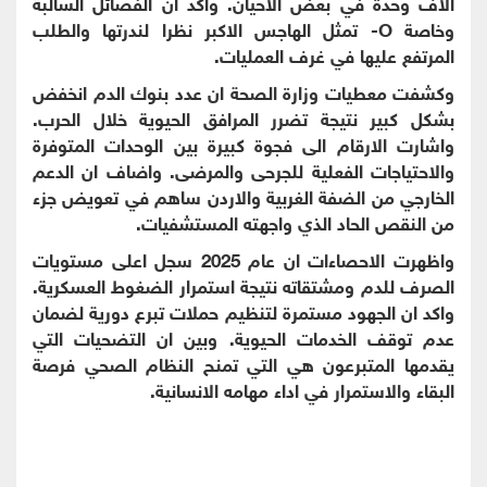
الاف وحدة في بعض الاحيان. واكد ان الفصائل السالبة
وخاصة O- تمثل الهاجس الاكبر نظرا لندرتها والطلب
المرتفع عليها في غرف العمليات.
وكشفت معطيات وزارة الصحة ان عدد بنوك الدم انخفض
بشكل كبير نتيجة تضرر المرافق الحيوية خلال الحرب.
واشارت الارقام الى فجوة كبيرة بين الوحدات المتوفرة
والاحتياجات الفعلية للجرحى والمرضى. واضاف ان الدعم
الخارجي من الضفة الغربية والاردن ساهم في تعويض جزء
من النقص الحاد الذي واجهته المستشفيات.
واظهرت الاحصاءات ان عام 2025 سجل اعلى مستويات
الصرف للدم ومشتقاته نتيجة استمرار الضغوط العسكرية.
واكد ان الجهود مستمرة لتنظيم حملات تبرع دورية لضمان
عدم توقف الخدمات الحيوية. وبين ان التضحيات التي
يقدمها المتبرعون هي التي تمنح النظام الصحي فرصة
البقاء والاستمرار في اداء مهامه الانسانية.