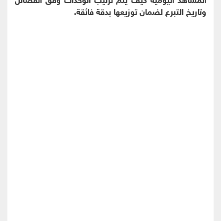
وتاريخ التبرع لضمان توزيعها بدقة فائقة.