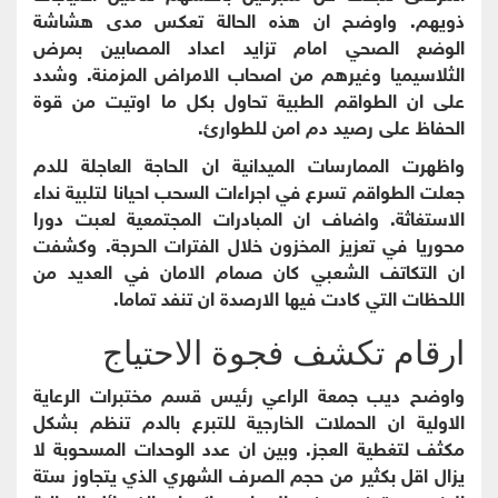
ذويهم. واوضح ان هذه الحالة تعكس مدى هشاشة
الوضع الصحي امام تزايد اعداد المصابين بمرض
الثلاسيميا وغيرهم من اصحاب الامراض المزمنة. وشدد
على ان الطواقم الطبية تحاول بكل ما اوتيت من قوة
الحفاظ على رصيد دم امن للطوارئ.
واظهرت الممارسات الميدانية ان الحاجة العاجلة للدم
جعلت الطواقم تسرع في اجراءات السحب احيانا لتلبية نداء
الاستغاثة. واضاف ان المبادرات المجتمعية لعبت دورا
محوريا في تعزيز المخزون خلال الفترات الحرجة. وكشفت
ان التكاتف الشعبي كان صمام الامان في العديد من
اللحظات التي كادت فيها الارصدة ان تنفد تماما.
ارقام تكشف فجوة الاحتياج
واوضح ديب جمعة الراعي رئيس قسم مختبرات الرعاية
الاولية ان الحملات الخارجية للتبرع بالدم تنظم بشكل
مكثف لتغطية العجز. وبين ان عدد الوحدات المسحوبة لا
يزال اقل بكثير من حجم الصرف الشهري الذي يتجاوز ستة