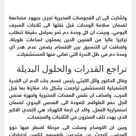
واشارت الى ان الفحوصات المخبرية تجرى بجهود مضاعفة
لضمان سلامة الوحدات قبل نقلها الى ثلاجات الصرف
اليومي. وبينت ان كل وحدة دم تمر بمراحل دقيقة تتطلب
تركيزا عاليا من الفنيين الذين يعملون لساعات طويلة.
واضافت ان التنسيق بين الاقسام يضمن عدم هدر أي
وحدة دم في ظل الندرة التي تعاني منها المستشفيات.
تراجع القدرات والحلول البديلة
وقال الدكتور وائل الليثي رئيس قسم بنك الدم ان القدرة
التشغيلية للمستشفى تراجعت بشكل حاد مقارنة بما قبل
الحرب. واضاف ان نقص المعدات المخبرية واجهزة فحص
الجل دفع الطواقم للعودة الى الفحص اليدوي لضمان
استمرارية العمل. واكد ان ازمة الكهرباء هي التحدي الاكبر
الذي يهدد تلف المخزون في الثلاجات والمجمدات.
وبين ان الاوضاع وصلت الى مرحلة اضطر فيها ذوو
المرضى للبحث عن متبرعين بانفسهم لتامين احتياجات