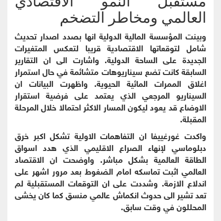
مستقبل النمو الاقتصادي
العالمي ومخاطر التضخم
وبينت المؤسسة المالية الدولية انها بصدد اصدار تحديث
شامل لتوقعاتها الاقتصادية قريبا لتعكس المتغيرات
الجديدة على الساحة الدولية. واشارت الى ان التقارير
السابقة كانت تضع سيناريوهات متشائمة في حال استمرار
اغلاق الممرات المائية الحيوية. واظهرت البيانات ان
السيناريو المرجعي الذي يعتمد على فرضية استقرار
الاوضاع قد يعود ليكون المسار الاكثر احتمالا خلال المرحلة
المقبلة.
واكدت غورغييفا ان التفاهمات الاولية تشكل اكبر خرق
دبلوماسي لإنهاء الصراع الاقليمي الذي هدد اسواق
الطاقة العالمية بشكل مباشر. واوضحت ان الاقتصاد
العالمي اثبت تماسكه امام الضغوط بعد مرور اشهر على
اندلاع الازمة. وشددت على ان التوقعات المستقبلية لم
تعد تشير الى حدوث انكماش عالمي منسق كما كان يخشى
المحللون في وقت سابق.