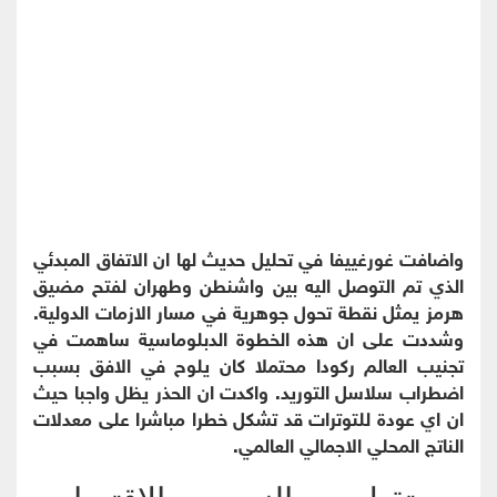
واضافت غورغييفا في تحليل حديث لها ان الاتفاق المبدئي
الذي تم التوصل اليه بين واشنطن وطهران لفتح مضيق
هرمز يمثل نقطة تحول جوهرية في مسار الازمات الدولية.
وشددت على ان هذه الخطوة الدبلوماسية ساهمت في
تجنيب العالم ركودا محتملا كان يلوح في الافق بسبب
اضطراب سلاسل التوريد. واكدت ان الحذر يظل واجبا حيث
ان اي عودة للتوترات قد تشكل خطرا مباشرا على معدلات
الناتج المحلي الاجمالي العالمي.