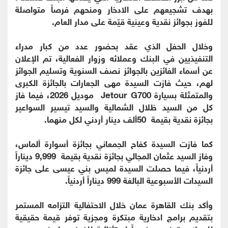
بهدف تشجيعهم على الادخار ومنحهم فرصاً متواصلة
للفوز بجوائز نقدية وعينية قيّمة على مدار العام.
وخلال الحفل الذي عقد بحضور عدد من كبار مدراء
التنفيذيين في البنك وعملائه وزوار الفعالية، تم الإعلان
عن أسماء الفائزين بالجوائز نصف السنوية وتسليم الجوائز
لهم، حيث فازت السيدة مهى الجعارات بالجائزة الكبرى
والمتمثلة بسيارة Jetour G700 موديل 2026، فيما فاز
كل من السيد ظلال الشمالية والسيد تيسير السواعير
بجائزة نقدية بقيمة 50ألف دينار أردني لكل منهما.
كما فازت السيدة كفاح الجمعاني بجائزة أسوارة ألماس،
وفاز السيد عثمان المجالي بجائزة نقدية بقيمة 9,999 ديناراً
أردنياً، فيما حصلت السيدة لميس بني عيسى على جائزة
السيدات الأسبوعية البالغة 999 ديناراً أردنياً.
وأكد بنك القاهرة عمان خلال الاحتفالية التزامه المستمر
بتقديم برامج ادخارية مبتكرة ومجزية توفر قيمة حقيقية