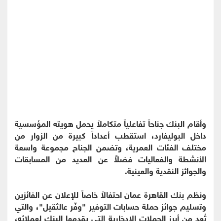
وأقام البنك جناحاً تفاعلياً متكاملاً يحمل هويته المؤسسية
داخل البوليفارد، استقطب أعداداً كبيرة من الزوار من
مختلف الفئات العمرية، وتضمن الجناح مجموعة واسعة
الأنشطة والفعاليات فضلاً عن العديد من المسابقات
والجوائز النقدية والعينية.
ونظم بنك القاهرة عمان احتفالاً خاصاً للإعلان عن الفائزين
وتسليم جوائز حملة حسابات التوفير "وفّر عالثقيل"، والتي
تُعد من أبرز الحملات الادخارية التي يقدمها البنك لعملائه،