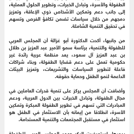
الطفولة والأسرة، وتبادل الخبرات، وتطوير الحلول العملية،
إلى جانب دعم وتمكين الأشخاص ذوي الإعاقة، وتعزيز
دمجهم من خلال سياسات تضمن تكافؤ الفرص وتسهم
في تحقيق التنمية الشاملة.
من جانبها، أكدت الدكتورة أبو غزالة أن المجلس العربي
للطفولة والتنمية، برئاسة سمو الأمير عبد العزيز بن طلال
بن عبد العزيز آل سعود، يعد منظمة عربية رائدة غير
حكومية تعمل على دعم قضايا الطفولة، وبناء شراكات
فاعلة لتطوير السياسات والتشريعات، وتعزيز البيئات
الداعمة لنمو الطفل وحماية حقوقه.
وأضافت أن المجلس يركز على تنمية قدرات العاملين في
مجال الطفولة، وتبادل الخبرات بين الدول العربية، ودعم
المبادرات التي تسهم في تطوير الطفولة المبكرة وتمكين
الأسرة، انطلاقا من إيمانه بأن الاستثمار في الطفل هو
استثمار في مستقبل المجتمعات والتنمية المستدامة.
بدورها، استعرضت البكر جهود المجلس العربي للطفولة