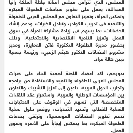
المجلس، الذي تترأس مجلس أمنائه جلالة الملكة رانيا
العبدالله، يعمل على تطوير سياسات الطفولة المبكرة
وتمكين المرأة، وتعزيز التعاون مع المجلس العربي للطفولة
والتنمية في تدريب الكوادر، وتبادل الخبرات، ودعم إنشاء
الحضانات، بما يسهم في زيادة مشاركة المرأة في سوق
العمل وتعزيز التنمية الاقتصادية والاجتماعية، وذلك
بحضور مديرة الطفولة الدكتورة فاتن العمايرة، ومدير
مشروع الحضانات الدكتور هيثم الزعبي، ورئيسة جمعية
دبين هالة مراد.
بدورهم، أكد أعضاء اللجنة أهمية البناء على خبرات
المجلس العربي للطفولة والتنمية والاستفادة من برامجه
وتجارب الدول العربية، داعين إلى تعزيز التشبيك والتعاون
بين المؤسسات الوطنية والعربية، واستمرار عقد اللقاءات
المتخصصة التي تسهم في الوقوف على الاحتياجات
الفعلية للقطاع، وتحديد التحديات، ووضع حلول عملية
تدعم تطوير الحضانات المؤسسية، وترتقي بخدمات
الطفولة المبكرة، بما ينعكس إيجاباً على الأسرة وسوق
العمل.