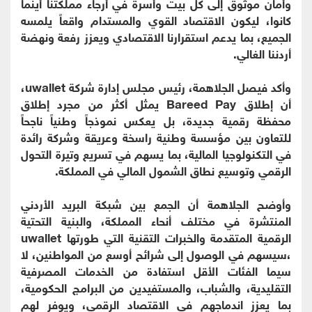
وأمان موثوق إلى كل بيت وأسرة في أرجاء مملكتنا أينما
كانوا، ليكون الاقتصاد القوي والمستدام واقعاً يلمسه
الجميع، بما يدعم استقرارنا الاقتصادي ويعزز رفعة ونهضة
أردننا الغالي.
وأكد فيصل الجلاهمة، رئيس مجلس إدارة شركة uwallet،
أن إطلاق Bareed Pay يمثل أكثر من مجرد إطلاق
محفظة رقمية جديدة، بل يعكس نموذجاً وطنياً ناجحاً
للتعاون بين مؤسسة وطنية راسخة وعريقة وشركة رائدة
في التكنولوجيا المالية، بما يسهم في تسريع وتيرة التحول
الرقمي وتوسيع نطاق الشمول المالي في المملكة.
وأوضح الجلاهمة أن الجمع بين شبكة البريد الأردني
المنتشرة في مختلف أنحاء المملكة، والبنية التحتية
الرقمية المتقدمة والخبرات التقنية التي طورتها uwallet
،سيسهم في الوصول إلى شرائح أوسع من المواطنين، لا
سيما الفئات الأقل استفادة من الخدمات المصرفية
التقليدية، والشباب، والمستفيدين من البرامج الحكومية،
بما يعزز اندماجهم في الاقتصاد الرقمي، ويوفر لهم