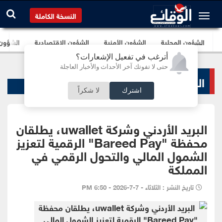
النسخة الكاملة
الشؤون المحلية
الشؤون الأمنية
الشؤون الإقتصادية
الشؤون ا
أترغب في تفعيل الإشعارات؟
حتى لا تفوتك آخر الأحداث والأخبار العاجلة
البنوك و الشركات
اشترك
لا شكراً
البريد الأردني وشركة uwallet، يطلقان
محفظة "Bareed Pay" الرقمية لتعزيز
الشمول المالي والتحول الرقمي في
المملكة
تاريخ النشر : الثلاثاء - 7-7-2026 - 6:50 PM