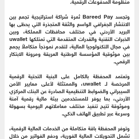
منظومة المدفوعات الرقمية.
وتجسد Bareed Pay ثمرة شراكة استراتيجية تجمع بين
الانتشار الجغرافي الواسع والثقة المتجذرة التي يحظى بها
البريد الأردني في مختلف محافظات المملكة، وبين
الخبرات التقنية والقدرات المتقدمة التي تمتلكها uwallet
في مجال التكنولوجيا المالية، لتقدم نموذجاً متكاملاً يجمع
بين موثوقية المؤسسة الوطنية العريقة ومرونة الابتكار
الرقمي.
وتعتمد المحفظة بالكامل على البنية التحتية الرقمية
المرخصة لـ uwallet، والممتثلة لأعلى معايير الأمن
السيبراني والضوابط التنظيمية الصادرة عن البنك المركزي
الأردني، بما يوفر للمستخدمين بيئة مالية رقمية آمنة
وموثوقة تتيح تنفيذ مختلف معاملاتهم اليومية بسهولة
وسرعة عبر تطبيق الهاتف الذكي.
وتوفر المحفظة باقة متكاملة من الخدمات المالية الرقمية،
تشمل التحويلات المالية الفورية، ودفع الفواتير من خلال