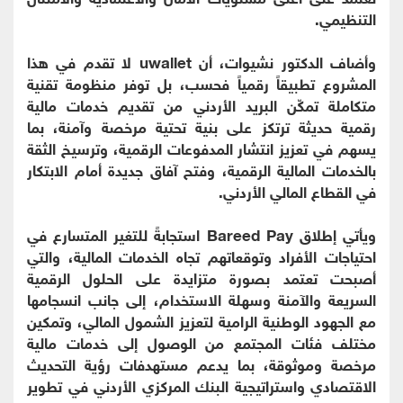
التنظيمي.
وأضاف الدكتور نشيوات، أن uwallet لا تقدم في هذا
المشروع تطبيقاً رقمياً فحسب، بل توفر منظومة تقنية
متكاملة تمكّن البريد الأردني من تقديم خدمات مالية
رقمية حديثة ترتكز على بنية تحتية مرخصة وآمنة، بما
يسهم في تعزيز انتشار المدفوعات الرقمية، وترسيخ الثقة
بالخدمات المالية الرقمية، وفتح آفاق جديدة أمام الابتكار
في القطاع المالي الأردني.
ويأتي إطلاق Bareed Pay استجابةً للتغير المتسارع في
احتياجات الأفراد وتوقعاتهم تجاه الخدمات المالية، والتي
أصبحت تعتمد بصورة متزايدة على الحلول الرقمية
السريعة والآمنة وسهلة الاستخدام، إلى جانب انسجامها
مع الجهود الوطنية الرامية لتعزيز الشمول المالي، وتمكين
مختلف فئات المجتمع من الوصول إلى خدمات مالية
مرخصة وموثوقة، بما يدعم مستهدفات رؤية التحديث
الاقتصادي واستراتيجية البنك المركزي الأردني في تطوير