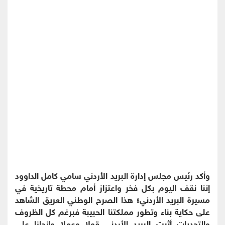
وأكد رئيس مجلس إدارة البريد الأردني سامي كامل الداوود
إننا نقف اليوم بكل فخر واعتزاز أمام محطة تاريخية في
مسيرة البريد الأردني؛ هذا الصرح الوطني العريق الشاهد
على حكاية بناء وتطور مملكتنا الحبيبة فبرغم كل الظروف
والتحديات أثبت البريد الأردني قولا وعملا وإنجازا على