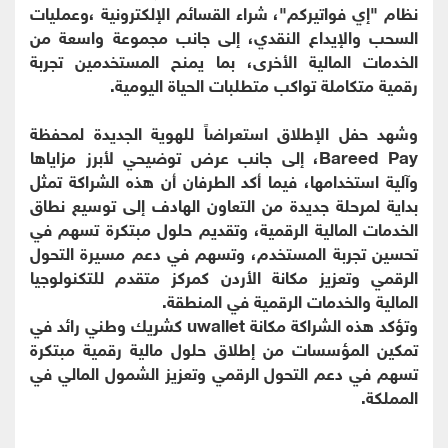
نظام "إي فواتيركم"، شراء القسائم الإلكترونية ،وعمليات
السحب والإيداع النقدي، إلى جانب مجموعة واسعة من
الخدمات المالية الأخرى، بما يمنح المستخدمين تجربة
رقمية متكاملة تواكب متطلبات الحياة اليومية.
وشهد حفل الإطلاق استعراضاً للهوية الجديدة لمحفظة
Bareed Pay، إلى جانب عرض توضيحي لأبرز مزاياها
وآلية استخدامها، فيما أكد الطرفان أن هذه الشراكة تمثل
بداية لمرحلة جديدة من التعاون الهادف إلى توسيع نطاق
الخدمات المالية الرقمية، وتقديم حلول مبتكرة تسهم في
تحسين تجربة المستخدم، وتسهم في دعم مسيرة التحول
الرقمي وتعزيز مكانة الأردن كمركز متقدم للتكنولوجيا
المالية والخدمات الرقمية في المنطقة.
وتؤكد هذه الشراكة مكانة uwallet كشريك وطني رائد في
تمكين المؤسسات من إطلاق حلول مالية رقمية مبتكرة
تسهم في دعم التحول الرقمي وتعزيز الشمول المالي في
المملكة.