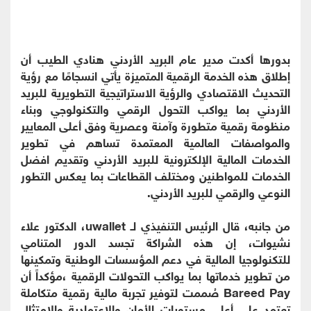
بدورها أكدت مدير عام البريد الأردني هنادي الطيب أن
إطلاق هذه الخدمة الرقمية المتميزة يأتي انسجامًا مع رؤية
التحديث الاقتصادي والرؤية الاستراتيجية التطويرية للبريد
الأردني بما يواكب التحول الرقمي والتكنولوجي وبناء
منظومة رقمية متطورة وآمنة وعصرية وفق أعلى المعايير
والمواصفات العالمية المعتمدة تساهم في تطوير
الخدمات المالية الإلكترونية للبريد الأردني وتقديم افضل
الخدمات للمواطنين ومختلف القطاعات بما يعكس التطور
النوعي والرقمي للبريد الأردني.
من جانبه، قال الرئيس التنفيذي لـ uwallet، الدكتور علاء
نشيوات، إن هذه الشراكة تجسد الدور المتنامي
للتكنولوجيا المالية في دعم المؤسسات الوطنية وتمكينها
من تطوير خدماتها بما يواكب التحولات الرقمية ،مؤكداً أن
Bareed Pay صُممت لتوفير تجربة مالية رقمية متكاملة
تعتمد على أعلى مستويات الأمان والاعتمادية والامتثال