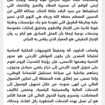
أرض الواقع أن مسيرة العطاء والتميز والانتماء التي
استقيناها من سيد البلاد جلالة الملك عبدالله الثاني ابن
الحسين المعظم حفظه الله ورعاه هي النهج الذي نسير
عليه وخارطة الطريق التي تقودنا نحو بناء مؤسسات وطنية
قوية قادرة على الإنجاز والتطوير وتحقيق إنجازات ملموسة
وخدمات نوعية إيمانا بأن العمل الصادق هو أبلغ رد وأن
الإنجاز الحقيقي هو المعيار الذي يقاس به النجاح.
واضاف الداوود أنه وتحقيقاً للتوجيهات الملكية السامية
لمليكنا المفدى بأن يكون المواطن الأردني هو محور
التنمية وهدفها الأسمى، فإن رؤيتنا للتحديث اليوم تقوم
على تحويل البريد الأردني إلى ذراع رقمي سيادي وحيوي،
يساهم بفاعلية في صياغة مستقبل اقتصادنا الوطني،
وإننا نسعى عبر إطلاق هذه المحفظة إلى تمكين الشمول
المالي في أبهى صوره، من خلال تسهيل الوصول إلى
الخدمات المالية والمصرفية الرقمية، وخفض تكاليف
المعاملات، وتسريع وتيرة التحول المالي لأن هدفنا الأكبر
هو أن نصل بهذه الخدمات المتطورة بكل كفاءة، وعدالة،