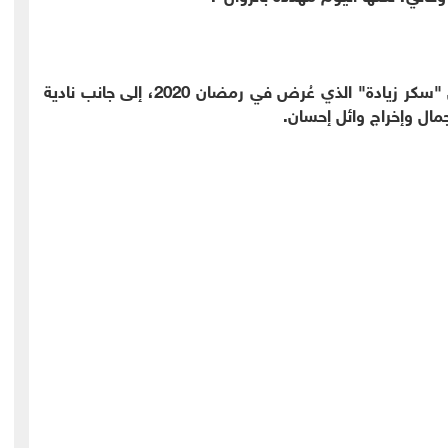
يُذكر أن آخر ظهور فني لنبيلة عبيد كان في مسلسل "سكر زيادة" الذي عُرض في رمضان 2020، إلى جانب نادية
مال وإخراج وائل إحسان.