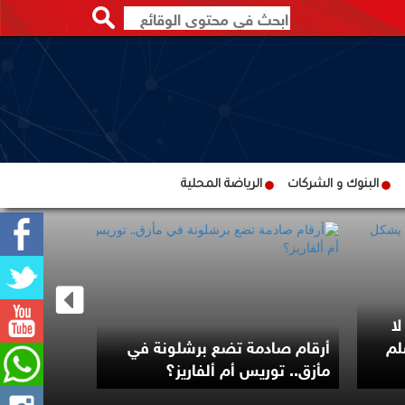
البنوك و الشركات
الرياضة المحلية
ا
هل مريض ا
لم
أرقام صادمة تضع برشلونة في
أكثر من غي
مأزق.. توريس أم ألفاريز؟
المناسبة