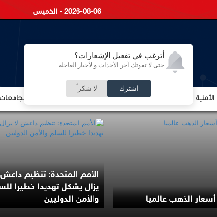
2026-08-06 - الخميس
أترغب في تفعيل الإشعارات؟
حتى لا تفوتك آخر الأحداث والأخبار العاجلة
اشترك
لا شكراً
لأمنية
الشؤون الإقتصادية
الشؤون البرلمانية
التعليم والجامعات
الأمم المتحدة: تنظيم داعش ل
يزال يشكل تهديدا خطيرا للس
 أسعار الذهب عالميا
والأمن الدوليين