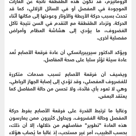
الروماتيزم، قد تكون هذه الطقطقة ناتجة عن الغازات
الموجودة في المفصل أو في السائل الزلالي، كما قد
تحدث بسبب حركة الأربطة والأوتار وعودتها إلى مكانها أثناء
الحركة. وتزداد الطقطقة مع التقدم في السن نتيجة تآكل
الغضروف، ما يؤدي إلى هشاشة العظام وأمراض
مفصلية أخرى.
ويؤكد الدكتور سيريبريانسكي أن عادة فرقعة الأصابع تُعد
عادة سيئة تؤثر سلبا على صحة المفاصل.
ويضيف أن فرقعة الأصابع تسبب صدمات متكررة
للغضروف المفصلي، وقد تؤدي إلى إصابة الجهاز الرباطي.
وهي لا تعود بأي فائدة، ولا تحسن من حالة المفاصل كما
يعتقد البعض.
وغالبا ما ترتبط القدرة على فرقعة الأصابع بفرط حركة
المفصل وحالة الغضروف. ويحاول كثيرون ممن يمارسون
هذه العادة "تطوير" مفاصلهم من خلالها، إلا أن ذلك،
بحسب الطبيب، أمر غير مستحب، إذ غالبا ما يُصاب هؤلاء