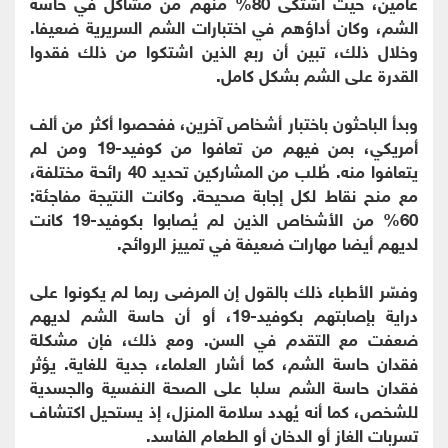
عامين، حيث اشتكى 80% منهم من مشاكل في حاسة
الشم، وكان أداؤهم في اختبارات الشم السريرية ضعيفا.
وخلال ذلك، تبين أن ربع الذين اشتكوا من ذلك فقدوا
القدرة على الشم بشكل كامل.
وبدأ الباحثون باختبار أشخاص آخرين، ففحصوا أكثر من ألف
أمريكي، بمن فيهم من تعافوا من كوفيد-19 ومن لم
يتعافوا منه. طُلب من المشاركين تحديد 40 رائحة مختلفة،
مع منح نقاط لكل إجابة صحيحة. وكانت النتيجة مفاجئة:
60% من الأشخاص الذين لم يُصابوا بكوفيد-19 كانت
لديهم أيضا مهارات ضعيفة في تمييز الروائح.
وفسّر الأطباء ذلك بالقول إن المرضى ربما لم يكونوا على
دراية بإصابتهم بكوفيد-19، أو أن حاسة الشم لديهم
ضعفت مع التقدم في السن. ومع ذلك، فإن مشكلة
فقدان حاسة الشم، كما أشار العلماء، جدية للغاية. يؤثر
فقدان حاسة الشم سلبا على الصحة النفسية والجسدية
للشخص، كما أنه يُهدد سلامة المنزل، إذ يستحيل اكتشاف
تسربات الغاز أو الدخان أو الطعام الفاسد.