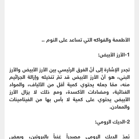
الأطعمة والفواكه التي تساعد على النوم ..
1-الأرز الأبيض:
تجدر الإشارة إلى أنَّ الفرق الرئيسي بين الأرز الأبيض والأرز
البني، هو أنّ الأرز الأبيض قد تمّ تنخيله وإزالة الجراثيم
منه، ممّا جعله يحتوي كمية أقل من الألياف، والمواد
الغذائية، ومضادات الأكسدة، ومع ذلك لا يزال الأرز
الأبيض يحتوي على كمية لا بأس بها من الفيتامينات
والمعادن.
2-الديك الرومي:
يُعدّ الديك الرومي مصدراً غنياً بالبروتين، وبعض