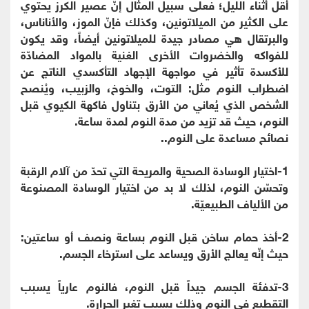
أقل أثناء الليل؛ فعلى سبيل المثال إنّ عصير الكرز يحتوي
على الكثير من الميلاتونين، وكذلك فإنّ الموز، والأناناس،
والبرتقال هي مصادر جيدة للميلاتونين أيضاً، وقد يكون
للفواكه والخضروات الأخرى الغنية بالمواد المضادّة
للأكسدة تأثير في مواجهة الإجهاد التأكسدي الناتج عن
اضطراب النوم مثل: التوت، والخوخ، والزبيب، ويُنصح
الشخص الذي يُعاني من الأرق بتناول فاكهة الكيوي قبل
النوم، حيث قد تزيد من مدة النوم لمدة ساعة.
نصائح مساعدة على النوم..
1-اختيار الوسادة الصحية والمريحة التي تحدّ من آلام الرقبة
وتحسّن النوم، لذلك لا بد من اختيار الوسادة المصنوعة
من الألياف الطبيعيّة.
2-أخذ حمام ساخن قبل النوم بساعة ونصف أو ساعتين:
حيث إنّه يعالج الأرق ويساعد على استرخاء الجسم.
3-تدفئة الجسم جيداً قبل النوم، فالنوم عارياً يسبب
التقطيع في النوم وذلك بسبب تغير الحرارة.