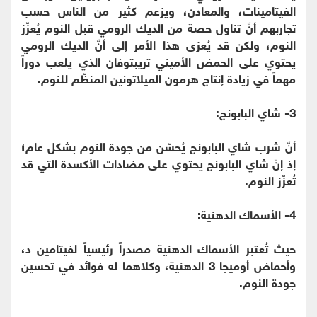
الفيتامينات، والمعادن، ويزعم كثير من الناس حسب
تجاربهم أنَّ تناول حصة من الديك الرومي قبل النوم يُعزّز
النوم، ولكن قد يُعزى هذا الأمر إلى أنَّ الديك الرومي
يحتوي على الحمض الأميني تريبتوفان الذي يلعب دوراً
مهماً في زيادة إنتاج هرمون الميلاتونين المنظّم للنوم.
3- شاي البابونج:
أنَّ شرب شاي البابونج يُحسّن من جودة النوم بشكل عام؛
إذ إنّ شاي البابونج يحتوي على مضادات الأكسدة التي قد
تُعزّز النوم.
4- الأسماك الدهنية:
حيث تُعتبر الأسماك الدهنية مصدراً رئيسياً لفيتامين د،
وأحماض أوميجا 3 الدهنية، وكلاهما له فوائد في تحسين
جودة النوم.