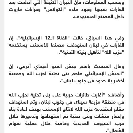
وبحسب المعلومات، فإنّ النيران الكثيفة التي اندلعت بعد
الغارات سببها وجود مادة "الكولاس" وخزانات مازوت
داخل المصنع المستهدف.
وفي هذا السياق، قالت "القناة الـ12 الإسرائيلية"، إنّ
الغارات في لبنان استهدفت مصنعا للأسمنت يستخدمه
"حزب الله" لتأهيل بنيته التحتية".
وقال المتحدث باسم جيش العدوّ أفيخاي أدرعي، إنّ
"الجيش الإسرائيلي هاجم بنى تحتية لحزب الله وجمعية
أخضر بلا حدود في جنوب لبنان".
وأضاف: "أغارت طائرات حربية على بنى تحتية لحزب الله
في منطقة مزرعة سيناي في جنوب لبنان، وتم استهداف
مقلع استخدمه حزب الله لانتاج الإسمنت بهدف اعادة بناء
وإعمار منشآت وبنى تحتية تم استهدافها وتدميرها خلال
حرب السيوف الحديدية وخاصة خلال عملية سهام
الشمال".