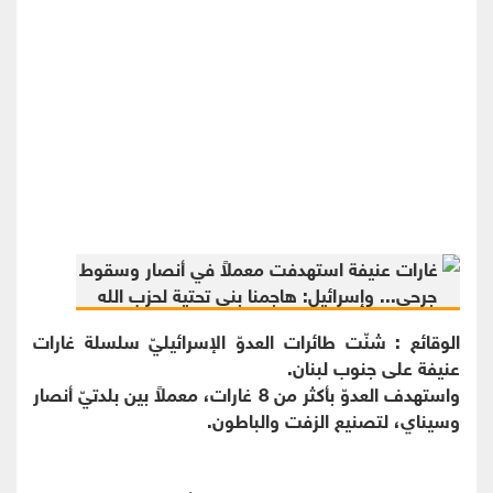
الوقائع : شنّت طائرات العدوّ الإسرائيليّ سلسلة غارات
عنيفة على جنوب لبنان.
واستهدف العدوّ بأكثر من 8 غارات، معملاً بين بلدتيّ أنصار
وسيناي، لتصنيع الزفت والباطون.