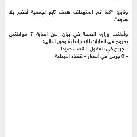
وتابع: "كما تم استهداف هدف تابع لجمعية أخضر بلا
حدود".
وأعلنت وزارة الصحة في بيان، عن إصابة 7 مواطنين
بجروح في الغارات الإسرائيليّة وفق التالي:
- جريح في بنعفول - قضاء صيدا
- 6 جرحى في أنصار - قضاء النبطية