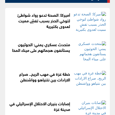
أميركا: الصحة تدعو رواد شواطئ
لتوخي الحذر بسبب تفشٍ مميت
لعدوى بكتيرية
متحدث عسكري يمني: الحوثيون
يستأنفون هجماتهم على ميناء المخا
خطة غزة في مهب الريح.. صراع
الارادات بين نتنياهو وواشنطن
إصابات بنيران الاحتلال الإسرائيلي في
مدينة غزة