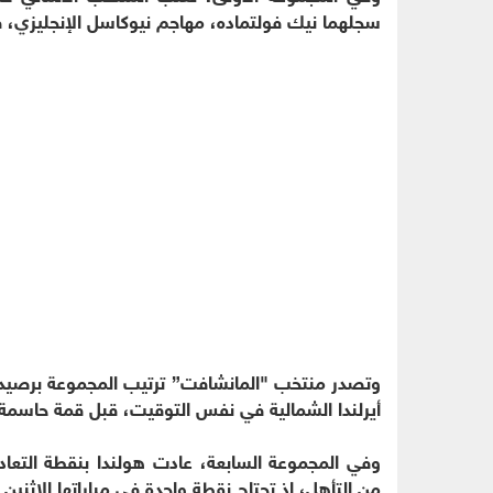
سجلهما نيك فولتماده، مهاجم نيوكاسل الإنجليزي، في الدق
أيرلندا الشمالية في نفس التوقيت، قبل قمة حاسمة بين 
وفي المجموعة السابعة، عادت هولندا بنقطة التعاد
من التأهل، إذ تحتاج نقطة واحدة في مباراتها الاثنين 