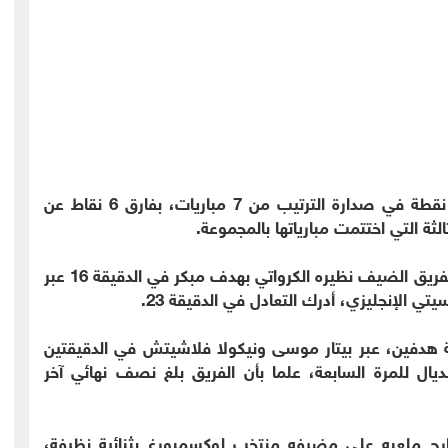
ورفع رفاق القائد لوكا مودريتش رصيدهم إلى 19 نقطة في صدارة الترتيب من 7 مباريات، بفارق 6 نقاط عن
انتهى الشوط الأول بالتعادل بهدف لمثله، إذ باغت الفريق الضيف نظيره الكرواتي بهدف مبكر في الدقيقة 16 عبر
 الإنجليزي، أدرك التعادل في الدقيقة 23.
 هدفين، عبر بيتار موسى ونيكولا فلاشيتش في الدقيقتين
مونديال للمرة السابعة، علما بأن الفريق بلغ نصف نهائي آخر
ارج ملعبه على مضيفه منتخب لوكسمبورغ بثنائية نظيفة،