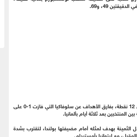
يقتين 49، و69.
وتصدر منتخب "المانشافت” ترتيب المجموعة برصيد 12 نقطة، بفارق الأهداف عن سلوفاكيا التي فازت 1-0 على
المنتخبين بعد ثلاثة أيام بألمانيا.
ل الثمينة بهدف لمثله أمام مضيفتها بولندا، لتقترب بشدة
المقبل، مع ليتوانيا بأمستردام.