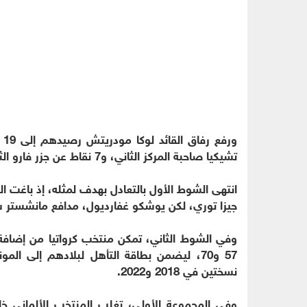
تشيكيا صاحبة المركز الثاني، و7 نقاط عن جزر فارو الثالثة التي اختتمت مبارياتها بالمجموعة.
جيزا توري، لكن يوشكو غفارديول، مدافع مانشستر سيتي
وفي الشوط الثاني، تمكن منتخب كرواتيا من إضافة
57 و70، ليضمن بطاقة التأهل لبلادهم إلى ال
نسختين في 2018 و2022.
وفي المجموعة الأولى، تغلب المنتخب الألماني خ