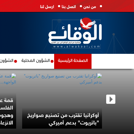
من نحن
اتصل بنا
ارسل لنا
الصفحة الرئيسية
الشؤون المحلية
الشؤون ا
قمة عم
الفلسط
درس شن
أوكرانيا تقترب من تصنيع صواريخ
وهجوم
ن
"باتريوت" بدعم أميركي
الانزعا