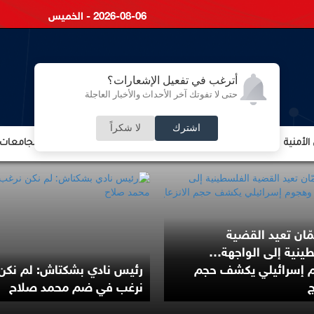
2026-08-06 - الخميس
أترغب في تفعيل الإشعارات؟
حتى لا تفوتك آخر الأحداث والأخبار العاجلة
اشترك
لا شكراً
لأمنية
الشؤون الإقتصادية
الشؤون البرلمانية
التعليم والجامعات
ّان تعيد القضية
ينية إلى الواجهة…
 إسرائيلي يكشف حجم
رئيس نادي بشكتاش: لم نكن
ج
نرغب في ضم محمد صلاح