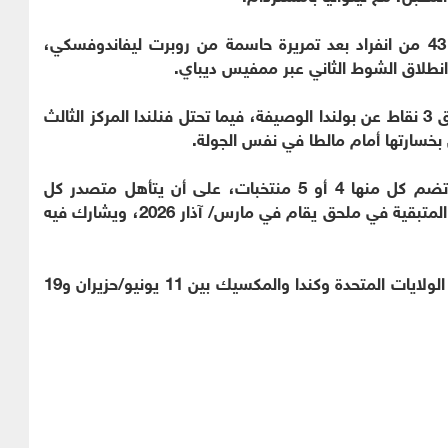
منح ياكوب كامينسكي التقدم لبولندا في الدقيقة 43 من انفراد بعد تمريرة حاسمة من روبرت ليفاندوفسكي،
انطلاق الشوط الثاني عبر ممفيس ديباي.
وتتصدر هولندا جدول الترتيب برصيد 17 نقطة، بفارق 3 نقاط عن بولندا الوصيفة، فيما تحتل فنلندا المركز الثالث
وتتنافس منتخبات القارة العجوز في 12 مجموعة، تضم كل منها 4 أو 5 منتخبات، على أن يتأهل متصدر كل
مجموعة مباشرة للمونديال، فيما تتحدد المقاعد الـ4 المتبقية في ملحق يقام في مارس/ آذار 2026، ويشارك فيه
وتقام النسخة الثالثة والعشرون من كأس العالم في الولايات المتحدة وكندا والمكسيك بين 11 يونيو/حزيران و19