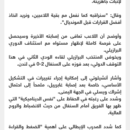
لإثبات جاهزيته.
وقال: "سنراقبه كما نفعل مع بقية اللاعبين، ونريد اتخاذ
أفضل القرارات قبل المونديال".
وأوضح أن اللاعب تعافى من إصابته الأخيرة وسيحصل
على فرصة كاملة لإظهار مستواه مع استئناف الدوري
البرازيلي.
ويخوض المنتخب البرازيلي لقاءه الودي الثاني في هذا
التوقف الدولي، بعد فوزه على السنغال 2-0 في لندن.
وأشار أنشيلوتي إلى إمكانية إجراء تغييرات في التشكيل
الأساسي، خاصة بعد إصابة غابرييل، ملمحاً إلى احتمال
إشراك ويسلي في الجهة اليمنى.
وشدد على رغبته في الحفاظ على "نفس الديناميكية" التي
ظهر بها الفريق أمام السنغال من حيث الانضباط والروح
العالية.
كما شدد المدرب الإيطالي على أهمية "الضغط والقراءة