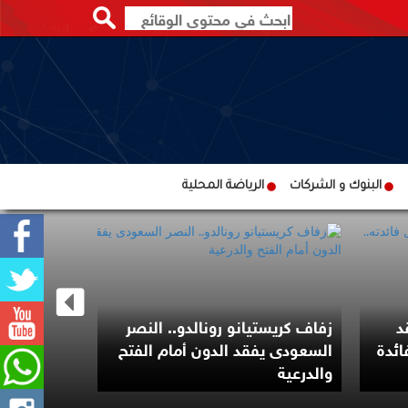
البنوك و الشركات
الرياضة المحلية
د
زفاف كريستيانو رونالدو.. النصر
لل فائدة
السعودى يفقد الدون أمام الفتح
,384
والدرعية
الإبادة على