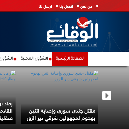
من نحن
اتصل بنا
ارسل لنا
الصفحة الرئيسية
الشؤون المحلية
الشؤون ا
حذر من
رماد بر
يدعو
مقتل جندي سوري وإصابة اثنين
القادم
بهجوم لمجهولين شرقي دير الزور
صقلية