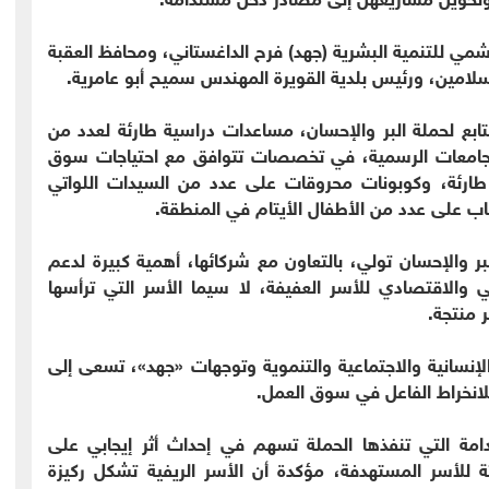
اشمي للتنمية البشرية (جهد) فرح الداغستاني، ومحافظ العقبة
لامين، ورئيس بلدية القويرة المهندس سميح أبو عامرية.
بع لحملة البر والإحسان، مساعدات دراسية طارئة لعدد من
 الجامعات الرسمية، في تخصصات تتوافق مع احتياجات سوق
طارئة، وكوبونات محروقات على عدد من السيدات اللواتي
ب على عدد من الأطفال الأيتام في المنطقة.
والإحسان تولي، بالتعاون مع شركائها، أهمية كبيرة لدعم
ي والاقتصادي للأسر العفيفة، لا سيما الأسر التي ترأسها
 منتجة.
إنسانية والاجتماعية والتنموية وتوجهات «جهد»، تسعى إلى
لانخراط الفاعل في سوق العمل.
امة التي تنفذها الحملة تسهم في إحداث أثر إيجابي على
 للأسر المستهدفة، مؤكدة أن الأسر الريفية تشكل ركيزة