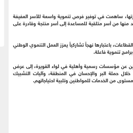
رتها، ساهمت في توفير فرص تنموية واسعة للأسر العفيفة
 منها من أسر متلقية للمساعدة إلى أسر منتجة وقادرة على
اعات، باعتبارها نهجاً تشاركياً يعزز العمل التنموي الوطني
رامج تنموية فاعلة.
ن عن مؤسسات رسمية وأهلية في لواء القويرة، إلى عرض
خلال حملة البر والإحسان في المنطقة، وآليات التشبيك
ستوى من الخدمات للمواطنين وتلبية احتياجاتهم.