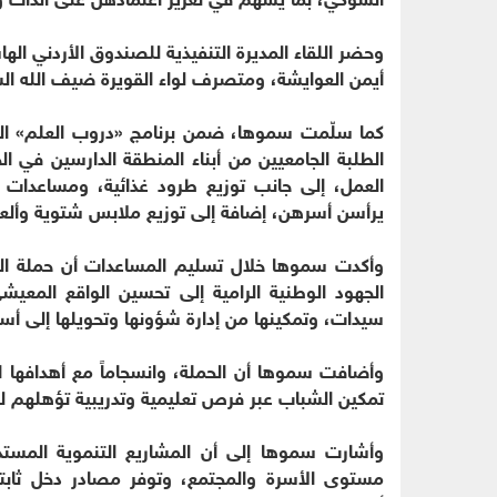
وحضر اللقاء المديرة التنفيذية للصندوق الأردني اله
أيمن العوايشة، ومتصرف لواء القويرة ضيف الله الس
كما سلّمت سموها، ضمن برنامج «دروب العلم» التا
الطلبة الجامعيين من أبناء المنطقة الدارسين في
العمل، إلى جانب توزيع طرود غذائية، ومساعدات 
يرأسن أسرهن، إضافة إلى توزيع ملابس شتوية وألعا
وأكدت سموها خلال تسليم المساعدات أن حملة البر 
الجهود الوطنية الرامية إلى تحسين الواقع المعيش
سيدات، وتمكينها من إدارة شؤونها وتحويلها إلى أسر
وأضافت سموها أن الحملة، وانسجاماً مع أهدافها ال
تمكين الشباب عبر فرص تعليمية وتدريبية تؤهلهم ل
وأشارت سموها إلى أن المشاريع التنموية المستد
مستوى الأسرة والمجتمع، وتوفر مصادر دخل ثابتة