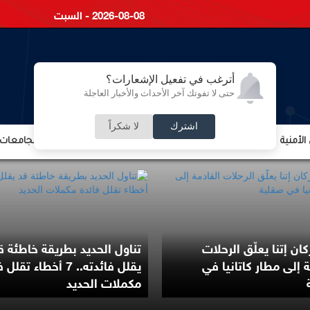
2026-08-08 - السبت
أترغب في تفعيل الإشعارات؟
حتى لا تفوتك آخر الأحداث والأخبار العاجلة
اشترك
لا شكراً
لأمنية
الشؤون الإقتصادية
الشؤون البرلمانية
التعليم والجامعات
كان إتنا يعلّق الرحلات
تناول الحديد بطريقة خاطئة ق
ة إلى مطار كاتانيا في
يقلل فائدته.. 7 أخطاء تق
مكملات الحديد