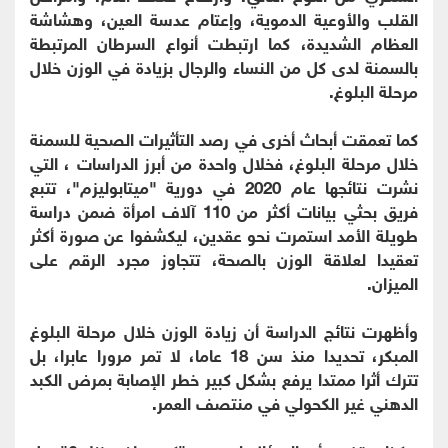
القلب والأوعية الدموية، وإعتام عدسة العين، وهشاشة
العظام الشديدة، كما ارتبطت أنواع السرطان المرتبطة
بالسمنة لدى كل من النساء والرجال بزيادة في الوزن خلال
مرحلة البلوغ.
كما تعمقت أبحاث أخرى في رصد التأثيرات الصحية للسمنة
خلال مرحلة البلوغ، فخلال واحدة من أبرز الدراسات ، التي
نشرت نتائجها عام 2020 في دورية "ميتابوليزم"، تتبع
فريق بحثي بيانات أكثر من 110 آلاف امرأة ضمن دراسة
طويلة الأمد استمرت نحو عقدين، ليكشفوا عن صورة أكثر
تعقيدا لعلاقة الوزن بالصحة، تتجاوز مجرد الرقم على
الميزان.
وأظهرت نتائج الدراسة أن زيادة الوزن خلال مرحلة البلوغ
المبكر، تحديدا منذ سن 18 عاما، لا تمر مرورا عابرا، بل
تترك أثرا ممتدا يرفع بشكل كبير خطر الإصابة بمرض الكبد
الدهني غير الكحولي في منتصف العمر.