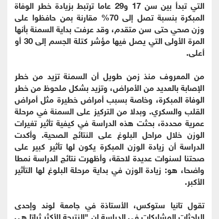
التي تبدأ بين سن 17 و29 عاما ترتبط بزيادة خطر الوفاة
المبكرة بنسبة تصل إلى 70% مقارنة بمن حافظوا على
وزن صحي حتى سن متقدم، وقد عرفت بداية السمنة بأنها
المرة الأولى التي يصل فيها مؤشر كتلة الجسم إلى 30 أو
أعلى.
من المعروف منذ زمن طويل أن السمنة تزيد من خطر
الإصابة بالعديد من الأمراض، وتزيد بشكل ملحوظ من خطر
الوفاة المبكرة، وخاصة بسبب أمراض خطيرة مثل أمراض
القلب والسكري. وبدلا من التركيز على السمنة في مرحلة
عمرية محددة، بحثت هذه الدراسة في كيفية تأثير تغيرات
الوزن خلال مراحل البلوغ على النتائج الصحية. وأكدت
الدراسة أن زيادة الوزن المبكرة يكون لها تأثير كبير على
صحتنا لسنوات عديدة لاحقة، وأظهرت نتائج الدراسة نمطا
واضحا، هو: زيادة الوزن في بداية مرحلة البلوغ لها التأثير
الأكبر.
تقول تانيا ستوكس، الأستاذة في جامعة لوند وإحدى
الباحثات المشاركات في الدراسة إن "النتيجة الأكثر ثباتا هي