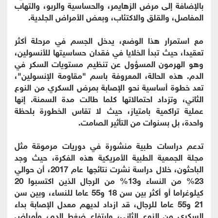
بالإضافة إلى مرض الزهايمر، والحساسية والربو، والتهاب
المفاصل، والقلق والاكتئاب، وبعض الأمراض الجلدية.
مع استمرار هذا الوضع، يدخل الجسم في مرحلة أكثر
تعقيدا، حيث تبدأ الخلايا في فقدان حساسيتها للأنسولين،
وهو الهرمون المسؤول عن تنظيم مستويات السكر في
الدم. هذه الحالة، المعروفة باسم "مقاومة الإنسولين"،
تعد خطوة أساسية نحو الإصابة بمرض السكري من النوع
الثاني، وتزداد احتمالاتها كلما طالت مدة السمنة. إنها
عملية تراكمية بامتياز، حيث لا تقاس الخطورة بلحظة
واحدة، بل بسنوات من التأثير الصامت.
تدعم دراسات طبية منشورة في دوريات مرموقة مثل
مجلة الجمعية الطبية الأمريكية هذه الفكرة، حيث وجد
الباحثون، خلال دراسة نشرت نتائجها عام 2017، أن حوالي
23% من النساء و13% من الرجال الذين اكتسبوا 20
كيلوغراما أو أكثر بين سن 18 و55 عاما للنساء، وبين سن
21 و55 عاما للرجال، قد ازداد لديهم معدل الإصابة بداء
السكري من النوع الثاني، وارتفاع ضغط الدم، وأمراض