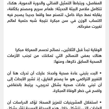
المفاصل، ويتباطأ التمثيل الغذائي والدورة الدموية. هكذا،
تتكامل ملامح البيئة الحديثة: طعام سريع ومصنع بكثافة،
يقابله نمط حياة خامل، لتصنع معا واقعا جديدا يصبح فيه
اكتساب الوزن في سن مبكرة نتيجة شبه حتمية لعالم
تغيرت مفرداته.
الوقاية تبدأ قبل الثلاثين.. نصائح تحسم المعركة مبكرا
هناك بعض النصائح التي تمكنك من تجنب الأزمات
الصحية السابق ذكرها، ومنها:
• البدء بتبني عادة صحية واحدة: عليك أن تدرك هنا أن
التغيير التراكمي هو ما يصنع الفارق، إذ تشير الأبحاث إلى
أن تبني عادات صحية بشكل تدريجي، يرتبط بانخفاض
واضح في خطر الوفاة المبكرة.
• استغلال العشرينيات لتعزيز الصحة: تؤكد الدراسات أن
العادات التي تتشكل خلال هذه المرحلة العمرية تؤثر بشكل