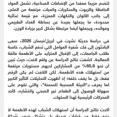
لتضم مزيجا معقدا من الإضافات الصناعية، تشمل المواد
الحافظة والزيوت والسكريات وكميات مرتفعة من الملح،
إلى جانب الألوان والنكهات المعززة، مع قيمة غذائية
محدودة، ما يجعلها بعيدة عن بساطة الغذاء الطبيعي
وفوائده، ويجعلها أيضا مرتبطة بشكل كبير بزيادة الوزن.
في دراسة حديثة نشرت في أبريل/نيسان 2026، سعى
الباحثون إلى فك شفرة العوامل التي تدفع الشباب، خاصة
طلاب الجامعات، إلى الإقبال المتزايد على الأطعمة فائقة
المعالجة. كشفت نتائج الدراسة عن واقع لافت، حيث تبين
أن نحو 65.8% من المشاركين لديهم مستويات مرتفعة
من استهلاك هذه الأطعمة. لكن اللافت لم يكن الرقم
فقط، بل ما يقف خلفه؛ إذ أظهرت التحليلات التأثير الكبير
لما يعرف بـ"البيئة المسببة للسمنة"، والتي تقوم على
سهولة الوصول إلى الطعام غير الصحي وانتشاره، كأحد
المحركات الرئيسية لهذا السلوك.
أكدت نتائج الدراسة أن استهلاك الشباب لهذه الأطعمة لا
ينبع فقط من قرارات فردية، بل يتشكل ضمن شبكة