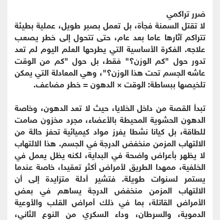
ضرر تراكمي
لا تقتل السمنة فجأة، بل تعمل بصبر طويل، عملية بطيئة
تتراكم آثارها عاما بعد عام، حتى تتحول إلى خطر يصعب
علاجه. الفكرة الأساسية التي يطرحها العلم اليوم لم تعد
تدور حول "كم الوزن؟" فقط، بل حول "كم من الوقت
عاشه الجسم تحت هذا الوزن؟"، وهي المعادلة التي يمكن
تلخيصها ببساطة: الوقت × الدهون = خطر مضاعف.
تبدأ القصة من داخل الخلايا، حيث لا تعد الدهون، وخاصة
الدهون الحشوية المحيطة بالأعضاء، مجرد مخزون صامت
للطاقة، بل كيانا نشطا يفرز مواد كيميائية تحفز حالة من
الالتهاب المزمن منخفض الدرجة في الجسم. هذا الالتهاب
لا يظهر بأعراض واضحة في البداية، لكنه يظل يعمل في
الخلفية، ممهدا الطريق لأمراض أكثر تعقيدا، خاصة عندما
يستمر لسنوات طويلة. فتشير أدلة متزايدة إلى أن
الالتهاب المزمن منخفض الدرجة يساهم في بعض
الأمراض القاتلة، بما في ذلك أمراض القلب والأوعية
الدموية، والسرطان، وداء السكري من النوع الثاني،