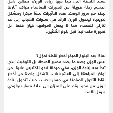
فمنذ اللحظة التي تبدأ فيها زيادة الوزن، تنطلق داخل
الجسم رحلة طويلة من التغيرات الصامتة، تتراكم آثارها
ببطء مع مرور الوقت. هذه التأثيرات تنشأ مبكرا وتتشكل
تدريجيا، ليتحول الوزن الزائد في سنوات الشباب إلى عد
تنازلي للصحة، مما لا يجعل المواجهة خيارا فقط، بل
ضرورة ملحة تبدأ قبل بلوغ الثلاثين.
لماذا يعد البلوغ المبكر أخطر نقطة تحوّل؟
ليس الوزن وحده ما يحدد مصير الصحة، بل التوقيت الذي
تبدأ فيه زيادة الوزن. ففي مرحلة تبدو للكثيرين عابرة، من
أواخر المراهقة إلى العشرينيات، تتشكل واحدة من أخطر
نقاط التحول الصامتة في مسار الجسد، حيث تتحول زيادة
الوزن من مجرد رقم على الميزان إلى بداية مسار بيولوجي
طويل الأمد.