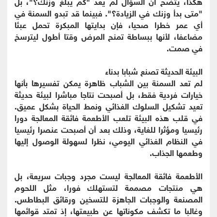
هكذا، يتضح أن السؤال لم يعد "كم يبلغ وزنك؟"، بل
"متى بدأ وزنك في الزيادة؟". فبينما قد تبدو السمنة في
أي عمر خطرا صحيا، فإن بدايتها المبكرة تحمل عبئا
مضاعفا، لأنها ببساطة تمنح المرض وقتا أطول ليترسخ
في صمت.
البيئة الحديثة تصنع شبابا بدناء
لم تعد السمنة بين الشباب ظاهرة يمكن تفسيرها بأنها
خيارات فردية فقط، بل أصبحت نتاجا مباشرا لبيئة حديثة
تعيد تشكيل السلوك الغذائي ونمط الحياة بشكل عميق.
في قلب هذه البيئة تلعب الأطعمة فائقة المعالجة دورا
رئيسيا ومؤثرا للغاية، وذلك بعد أن أصبحت عنصرا رئيسيا
في النظام الغذائي اليومي، نظرا لسهولة الوصول إليها
وطعمها الجذاب.
الأطعمة فائقة المعالجة ليست مجرد وجبات سريعة، بل
هي منتجات مصممة لتستهلك فورا، مثل اللحوم
المصنعة والوجبات الجاهزة للتسخين ورقائق البطاطس.
وغالبا ما تكشف مكوناتها عن طبيعتها، إذ تمتد قوائمها