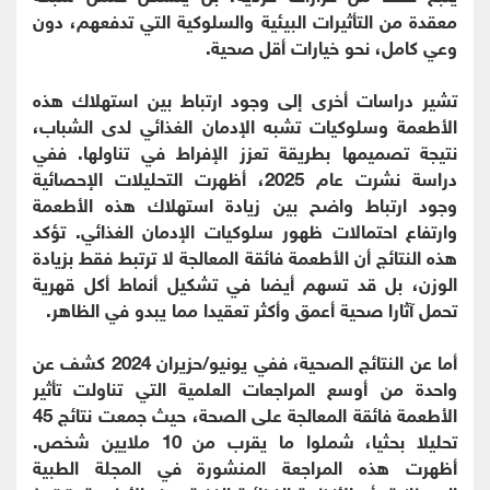
معقدة من التأثيرات البيئية والسلوكية التي تدفعهم، دون
وعي كامل، نحو خيارات أقل صحية.
تشير دراسات أخرى إلى وجود ارتباط بين استهلاك هذه
الأطعمة وسلوكيات تشبه الإدمان الغذائي لدى الشباب،
نتيجة تصميمها بطريقة تعزز الإفراط في تناولها. ففي
دراسة نشرت عام 2025، أظهرت التحليلات الإحصائية
وجود ارتباط واضح بين زيادة استهلاك هذه الأطعمة
وارتفاع احتمالات ظهور سلوكيات الإدمان الغذائي. تؤكد
هذه النتائج أن الأطعمة فائقة المعالجة لا ترتبط فقط بزيادة
الوزن، بل قد تسهم أيضا في تشكيل أنماط أكل قهرية
تحمل آثارا صحية أعمق وأكثر تعقيدا مما يبدو في الظاهر.
أما عن النتائج الصحية، ففي يونيو/حزيران 2024 كشف عن
واحدة من أوسع المراجعات العلمية التي تناولت تأثير
الأطعمة فائقة المعالجة على الصحة، حيث جمعت نتائج 45
تحليلا بحثيا، شملوا ما يقرب من 10 ملايين شخص.
أظهرت هذه المراجعة المنشورة في المجلة الطبية