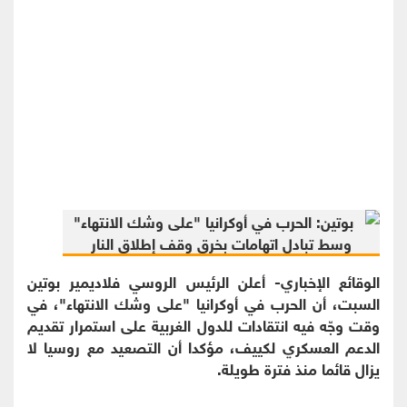
الوقائع الإخباري- أعلن الرئيس الروسي فلاديمير بوتين
السبت، أن الحرب في أوكرانيا "على وشك الانتهاء"، في
وقت وجّه فيه انتقادات للدول الغربية على استمرار تقديم
الدعم العسكري لكييف، مؤكدا أن التصعيد مع روسيا لا
يزال قائما منذ فترة طويلة.