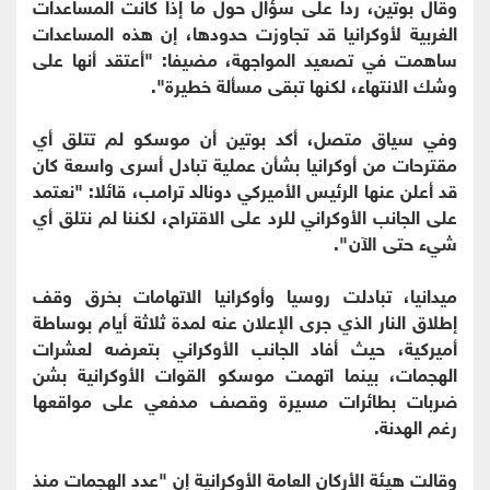
وقال بوتين، ردا على سؤال حول ما إذا كانت المساعدات
الغربية لأوكرانيا قد تجاوزت حدودها، إن هذه المساعدات
ساهمت في تصعيد المواجهة، مضيفا: "أعتقد أنها على
وشك الانتهاء، لكنها تبقى مسألة خطيرة".
وفي سياق متصل، أكد بوتين أن موسكو لم تتلق أي
مقترحات من أوكرانيا بشأن عملية تبادل أسرى واسعة كان
قد أعلن عنها الرئيس الأميركي دونالد ترامب، قائلا: "نعتمد
على الجانب الأوكراني للرد على الاقتراح، لكننا لم نتلق أي
شيء حتى الآن".
ميدانيا، تبادلت روسيا وأوكرانيا الاتهامات بخرق وقف
إطلاق النار الذي جرى الإعلان عنه لمدة ثلاثة أيام بوساطة
أميركية، حيث أفاد الجانب الأوكراني بتعرضه لعشرات
الهجمات، بينما اتهمت موسكو القوات الأوكرانية بشن
ضربات بطائرات مسيرة وقصف مدفعي على مواقعها
رغم الهدنة.
وقالت هيئة الأركان العامة الأوكرانية إن "عدد الهجمات منذ