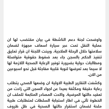
واوضحت لجنة دعم الناشطة في بيان مقتضب لها ان
عملية النقل تمت عبر سيارة اسعاف مجهزة لضمان
سلامتها خلال الرحلة العلاجية. وبينت اللجنة ان قرار تعليق
تنفيذ الحكم بالسجن جاء بعد ضغوط حقوقية متواصلة
ومطالبات دولية بضرورة توفير الرعاية الصحية اللازمة لها
لا سيما بعد تعرضها لنوبة قلبية مفاجئة قبل نحو اسبوعين
من الان.
وكشفت التقارير الطبية الاولية ان وضعها الصحي يتطلب
رعاية دقيقة ومكثفة بعيدا عن اجواء السجن التي زادت من
تعقيد حالتها المرضية. واكدت المصادر المتابعة للملف ان
الخطوة تأتي في اطار استجابة السلطات لمتطلبات طبية
ملحة لضمان استقرار حالتها الصحية في ظل ظروف