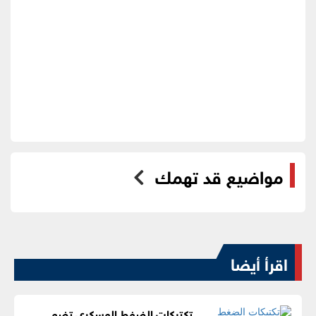
مواضيع قد تهمك
اقرأ أيضا
تكتيكات الضغط العسكري تضع