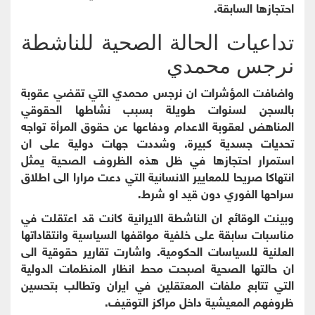
احتجازها السابقة.
تداعيات الحالة الصحية للناشطة
نرجس محمدي
واضافت المؤشرات ان نرجس محمدي التي تقضي عقوبة
بالسجن لسنوات طويلة بسبب نشاطها الحقوقي
المناهض لعقوبة الاعدام ودفاعها عن حقوق المرأة تواجه
تحديات جسدية كبيرة. وشددت جهات دولية على ان
استمرار احتجازها في ظل هذه الظروف الصحية يمثل
انتهاكا صريحا للمعايير الانسانية التي دعت مرارا الى اطلاق
سراحها الفوري دون قيد او شرط.
وبينت الوقائع ان الناشطة الايرانية كانت قد اعتقلت في
مناسبات سابقة على خلفية مواقفها السياسية وانتقاداتها
العلنية للسياسات الحكومية. واشارت تقارير حقوقية الى
ان حالتها الصحية اصبحت محط انظار المنظمات الدولية
التي تتابع ملفات المعتقلين في ايران وتطالب بتحسين
ظروفهم المعيشية داخل مراكز التوقيف.