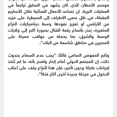
موسم الأمطار، الذي كان يشهد في السابق تراجعاً في
العمليات البرية. إن تصاعد الأعمال العدائية خلال الأسابيع
المقبلة، في ظل سعي الأطراف إلى السيطرة على مزيد
من الأراضي أو تعزيز نفوذها وسط ديناميكيات النزاع
المتغيرة، ينذر باتساع رقعة القتال بصورة أكبر إلى ولايات
الوسط والشرق، بما يحمله من عواقب مميتة على
المدنيين في مناطق شاسعة من البلاد".
‏وتابع المفوض السامي قائلاً: "يجب عدم السماح بحدوث
ذلك. إن المجتمع الدولي أمام إنذار واضح بأنه، ما لم تُتخذ
إجراءات عاجلة ودون تأخير، فإن هذا النزاع يقف على أعتاب
الدخول في مرحلة جديدة أخرى أكثر فتكاً".