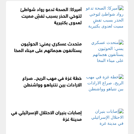
أميركا: الصحة تدعو رواد شواطئ
لتوخي الحذر بسبب تفشٍ مميت
لعدوى بكتيرية
متحدث عسكري يمني: الحوثيون
يستأنفون هجماتهم على ميناء المخا
خطة غزة في مهب الريح.. صراع
الارادات بين نتنياهو وواشنطن
إصابات بنيران الاحتلال الإسرائيلي في
مدينة غزة