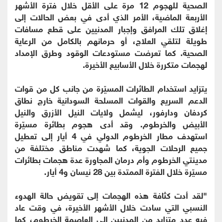
الصحية للهجوم 12 مرة على الأقل خلال فترة الأشهر
الأربعة الماضية، الأمر الذي أدى في بعض الحالات إلى
إغلاق تلك المرافق وإجبار المدنيين على قطع مسافات
طويلة لتلقي العلاج، أو حرمانهم بالكامل من الرعاية
الصحية. كما تعرضت مستودعات الوقود وطرق الإمداد
لهجمات متكررة خلال الأسابيع الأخيرة.
‏يتزايد استخدام الطائرات المسيّرة من جانب كل من قوات
الدعم السريع والقوات المسلحة السودانية خارج نطاق
كردفان ودارفور، ليشمل ولايات النيل الأزرق والنيل
الأبيض والخرطوم. وقد أدى هجوم بطائرة مسيّرة
استهدف مطار الخرطوم الدولي في 4 أيار إلى تعطيل
جميع الرحلات الجوية، كما شهدت مناطق مختلفة من
مدينتي الخرطوم وأم درمان المجاورة عدة هجمات بطائرات
مسيّرة خلال الفترة الممتدة بين 28 نيسان و4 أيار.
‏"لقد أدت كثافة هذه الهجمات إلى تقويض حالة الهدوء
النسبي التي سادت خلال الأشهر الأخيرة، في وقت عاد
فيه عدد متزايد من المدنيين إلى العاصمة الخرطوم، كما