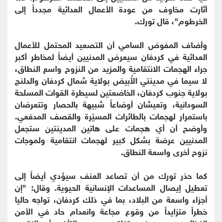
أثارت مخاوف من عودة الأعمال العدائية مجدداً إلى
الخرطوم"، قال تورك.
‏وأضاف المفوض السامي أن التصعيد المحتمل للأعمال
العدائية في كردفان سيعرض المدنيين أيضاً لمخاطر أكبر
جراء الهجمات الانتقامية والمزيد من النزوح واسع النطاق،
لا سيما في مدينتي الأُبيض بولاية شمال كردفان والدلنج
بولاية جنوب كردفان، الخاضعتين لسيطرة القوات المسلحة
السودانية، وتعيشان أوضاعاً شبيهة بالحصار وتتعرضان
باستمرار لهجمات بالطائرات المسيّرة والقصف المدفعي.
وأوضح أن أي هجمات على هاتين المدينتين ستجعل
المدنيين عرضة بشكل كبير لهجمات انتقامية ولموجات
نزوح أخرى واسعة النطاق.
‏كما حذر تورك من أن تصاعد العنف سيؤدي أيضاً إلى
تعطيل إيصال المساعدات الإنسانية الحيوية. وقال: "إن
أجزاء واسعة من البلاد، بما في ذلك كردفان، تواجه حاليا
خطراً متزايداً من وقوع مجاعة وانعدام حاد في الأمن