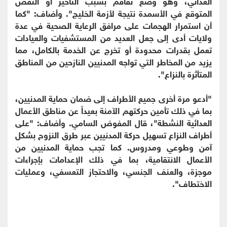
الغذائي، وهو وضع تفاقم بسبب التأخير أو النقص
المتوقع في الأسمدة نتيجة لأزمة الخليج". وأضاف: "كما
أن استمرار الهجمات على مرافق الرعاية الصحية في عدة
ولايات أدى إلى جعل العديد من المستشفيات والعيادات
تعمل بقدرات محدودة أو تخرج عن الخدمة بالكامل، مما
يزيد من المخاطر التي تواجه المدنيين النازحين من المناطق
المتأثرة بالنزاع".
‏"أدعو مرة أخرى جميع الأطراف إلى ضمان حماية المدنيين،
بما في ذلك تأمين حركتهم الآمنة بعيداً عن مناطق الأعمال
العدائية النشطة"، قال المفوض السامي. وأضاف: "على
أطراف النزاع تسهيل حركة المدنيين عبر طرق النزوح بشكل
آمن وطوعي ومدروس. كما تجب حماية المدنيين من
الأعمال الانتقامية، بما في ذلك الإعدامات بإجراءات
موجزة، والعنف الجنسي، والاحتجاز التعسفي، وعمليات
الاختطاف".