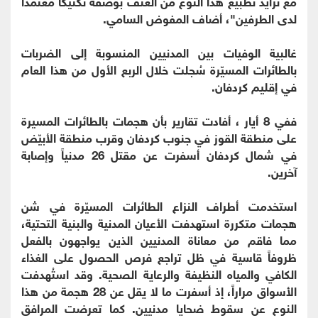
مع تزايد تطبيع هذا النوع من العنف بوصفه تكتيكاً معتمداً
لدى الطرفين"، أضاف المفوض السامي.
‏غالبية الوفيات بين المدنيين المنسوبة إلى الضربات
بالطائرات المسيّرة سُجلت خلال الربع الأول من هذا العام
في إقليم كردفان.
ففي 8 أيار ، أفادت تقارير بأن هجمات بالطائرات المسيرة
على منطقة القوز في جنوب كردفان وقرب منطقة الأبيّض
في شمال كردفان أسفرت عن مقتل 26 مدنياً وإصابة
آخرين.
استخدمت أطراف النزاع الطائرات المسيّرة في شن
هجمات متكررة استهدفت الأعيان المدنية والبنية التحتية،
مما فاقم من معاناة المدنيين الذين يواجهون بالفعل
ظروفاً قاسية في ظل تراجع فرص الحصول على الغذاء
الكافي والمياه النظيفة والرعاية الصحية. وقد استُهدفت
الأسواق مراراً، إذ أسفرت ما لا يقل عن 28 هجمة من هذا
النوع عن سقوط ضحايا مدنيين. كما تعرضت المرافق