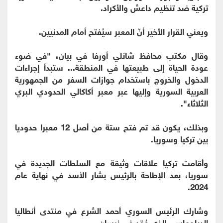
تركية ضد تنظيم داعش والأكراد.
ويعني القرار الأخير أنّ المعبر سيُفتح أمام المدنيين.
وقال مكتب محافظ شانلي أورفا في بيان، "في ضوء
عودة الحياة إلى طبيعتها في المنطقة... ستبدأ إجراءات
الدخول والخروج باستخدام جوازات السفر من الجمهورية
العربية السورية وإليها عبر معبر أكاكالي الحدودي البري
الثلاثاء".
وبذلك، يكون قد تم فتح ستة من أصل 12 معبرا حدوديا
بين تركيا وسوريا.
وأقامت تركيا علاقات وثيقة مع السلطات الجديدة في
سوريا، بعد الإطاحة بالرئيس بشار الأسد في نهاية عام
2024.
وشارك الرئيس السوري أحمد الشرع في منتدى أنطاليا
الدبلوماسي الذي عُقد في نيسان.