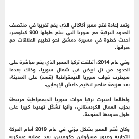
وتعد إعادة فتح معبر أكاكالي الذي يقع تقريبا في منتصف
الحدود التركية مع سوريا التي يبلغ طولها 900 كيلومتر،
أحدث خطوة في مسيرة دمشق نحو تطبيع العلاقات مع
جيرانها.
وفي عام 2014، أغلقت تركيا المعبر الذي يقع مباشرة على
الحدود من تل أبيض في شمال سوريا، وذلك بعدما
سيطرت قوات سوريا الديمقراطية (قسد) على المدينة،
بعد هزيمة عناصر تنظيم داعش الإرهابي.
ولطالما اعتبرت تركيا قوات سوريا الديمقراطية مرتبطة
بحزب العمال الكردستاني، وأنها تشكّل تهديدا كبيرا على
طول حدودها الجنوبية.
وكان فُتح المعبر بشكل جزئي في عام 2019 أمام الحركة
التجارية وعبور مسؤولين حكوميين، بعد عملية عسكرية