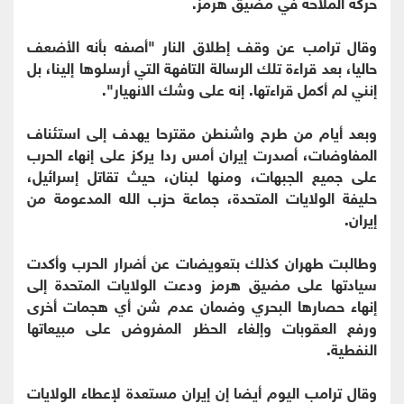
حركة ⁠الملاحة في مضيق هرمز.
وقال ترامب عن ​وقف إطلاق النار "أصفه بأنه الأضعف
حاليا، بعد قراءة ​تلك الرسالة التافهة التي أرسلوها إلينا، بل
إنني لم أكمل قراءتها. إنه على وشك الانهيار".
وبعد أيام من ​طرح واشنطن مقترحا يهدف إلى استئناف
المفاوضات، ​أصدرت إيران أمس ردا يركز على إنهاء الحرب
على ‌جميع ⁠الجبهات، ومنها لبنان، حيث تقاتل إسرائيل،
حليفة الولايات المتحدة، جماعة حزب الله المدعومة من
إيران.
وطالبت طهران كذلك بتعويضات عن أضرار الحرب ​وأكدت
سيادتها على ​مضيق ⁠هرمز ودعت الولايات المتحدة إلى
إنهاء حصارها البحري وضمان عدم شن ​أي هجمات أخرى
ورفع العقوبات وإلغاء ​الحظر ⁠المفروض على مبيعاتها
النفطية.
وقال ترامب اليوم أيضا إن إيران مستعدة لإعطاء الولايات