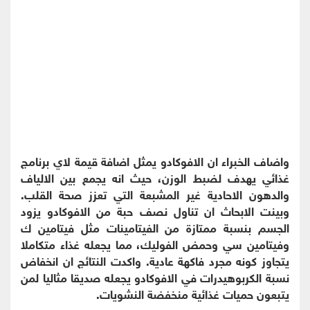
واضاف الخبراء ان الافوكادو يمثل اضافة قيمة لاي برنامج
غذائي يهدف لضبط الوزن، حيث انه يجمع بين الالياف
والدهون الاحادية غير المشبعة التي تعزز صحة القلب.
وبينت الابحاث ان تناول نصف حبة من الافوكادو يزود
الجسم بنسبة ممتازة من الفيتامينات مثل فيتامين ك
وفيتامين سي وحمض الفوليك، مما يجعله غذاء متكاملا
يتجاوز كونه مجرد فاكهة عادية. واكدت النتائج ان انخفاض
نسبة الكربوهيدرات في الافوكادو يجعله صديقا مثاليا لمن
يتبعون حميات غذائية منخفضة النشويات.