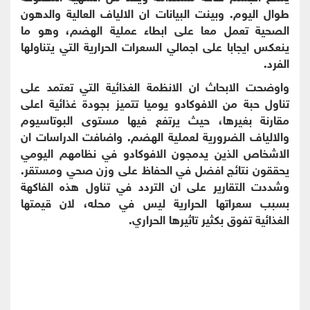
طوال اليوم. وبينت البيانات ان الالياف العالية والدهون
الصحية تعمل معا على ابطاء عملية الهضم، وهو ما
ينعكس ايجابا على اجمالي السعرات الحرارية التي يتناولها
الفرد.
واوضحت الابحاث ان الانظمة الغذائية التي تعتمد على
تناول حبة من الافوكادو يوميا تتميز بجودة غذائية اعلى
مقارنة بغيرها، حيث يرتفع فيها مستوى البوتاسيوم
والالياف الضرورية لعملية الهضم. واضافت الدراسات ان
الاشخاص الذين يدمجون الافوكادو في نظامهم اليومي
يحققون نتائج افضل في الحفاظ على وزن صحي ومستقر.
وشددت التقارير على ان التردد في تناول هذه الفاكهة
بسبب سعراتها الحرارية ليس في محله، لان قيمتها
الغذائية تفوق بكثير تاثيرها الحراري.