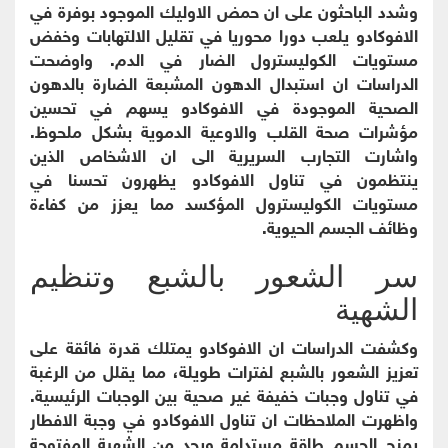
وشدد الباحثون على ان حمض الاوليك الموجود بوفرة في
الافوكادو يلعب دورا محوريا في تقليل الالتهابات وخفض
مستويات الكوليسترول الضار في الدم. واوضحت
الدراسات ان استبدال الدهون المشبعة الضارة بالدهون
الصحية الموجودة في الافوكادو يسهم في تحسين
مؤشرات صحة القلب والاوعية الدموية بشكل ملحوظ.
واشارت التجارب السريرية الى ان الاشخاص الذين
ينتظمون في تناول الافوكادو يظهرون تحسنا في
مستويات الكوليسترول المؤكسد مما يعزز من كفاءة
وظائف الجسم الحيوية.
سر الشعور بالشبع وتنظيم
الشهية
وكشفت الدراسات ان الافوكادو يمتلك قدرة فائقة على
تعزيز الشعور بالشبع لفترات طويلة، مما يقلل من الرغبة
في تناول وجبات خفيفة غير صحية بين الوجبات الرئيسية.
واظهرت الملاحظات ان تناول الافوكادو في وجبة الافطار
يمنح الجسم طاقة مستدامة ويحد من الشهية المفتوحة