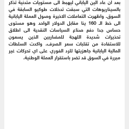
بعد ان عاد الين الياباني ليهبط الى مستويات متدنية تذكر
بالسيناريوهات التي سبقت تدخلات طوكيو السابقة في
السوق. واظهرت التعاملات الاخيرة وصول العملة اليابانية
الى خط الـ 160 ينا مقابل الدولار الواحد وهو مستوى
حساس جدا دفع صناع السياسات النقدية الى اطلاق
تحذيرات شديدة اللهجة للمضاربين الذين يسعون
للاستفادة من تقلبات سعر الصرف. واكدت السلطات
المالية اليابانية جاهزيتها للرد الفوري على اي تحركات غير
مبررة في السوق قد تضر باستقرار العملة الوطنية.