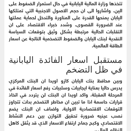
تتخذها وزارة المالية اليابانية في حال استمرار الضغوط على
الين. واشاروا الى ان حجم الاصول الاجنبية التي تمتلكها
اليابان يمنحها القدرة على المناورة والتدخل لحماية عملتها
عند الضرورة القصوى. وشدد خبراء الاقتصاد على ان
التقلبات الحالية مرتبطة بشكل وثيق بتوقعات السياسة
النقدية لبنك اليابان والضغوط التضخمية الناتجة عن اسعار
الطاقة العالمية.
مستقبل اسعار الفائدة اليابانية
في ظل التضخم
وبين محافظ بنك اليابان كازو اويدا ان البنك المركزي
يدرس حاليا بعناية ايجابيات وسلبيات رفع اسعار الفائدة في
المرحلة المقبلة. واكد اويدا ان البنك لن يتردد في اتخاذ
قرارات حاسمة اذا ما تبين ان مخاطر التضخم بدات تتجاوز
التوقعات الاقتصادية الاولية. واضاف ان البنك يضع
نصب عينيه ضرورة تحقيق التوازن بين دعم النشاط
الاقتصادي وكبح جماح ارتفاع الاسعار الذي قد يثقل كاهل
النظام المالي.