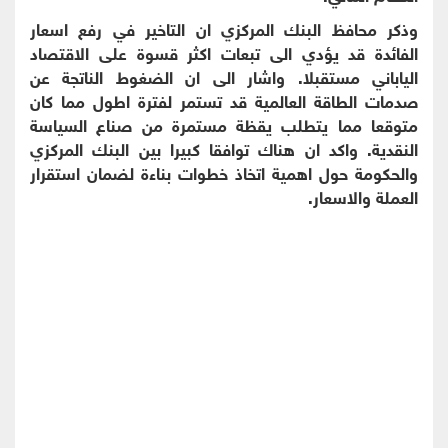
وذكر محافظ البنك المركزي ان التاخير في رفع اسعار
الفائدة قد يؤدي الى تبعات اكثر قسوة على الاقتصاد
الياباني مستقبلا. واشار الى ان الضغوط الناتجة عن
صدمات الطاقة العالمية قد تستمر لفترة اطول مما كان
متوقعا مما يتطلب يقظة مستمرة من صناع السياسة
النقدية. واكد ان هناك توافقا كبيرا بين البنك المركزي
والحكومة حول اهمية اتخاذ خطوات بناءة لضمان استقرار
العملة والاسعار.