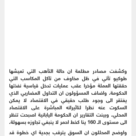
وكشفت مصادر مطلعة ان حالة التأهب التي تعيشها
طوكيو تأتي في ظل مخاوف من تآكل المكاسب التي
حققتها العملة مؤخرا عقب عمليات تدخل قياسية نفذتها
الحكومة. واضاف المسؤولون ان التداول المضاربي الذي
يفتقر الى وجود طلب حقيقي في الاقتصاد لا يمكن
السكوت عنه نظرا لتاثيراته المباشرة على الاقتصاد
المحلي. وبينت التقارير ان الحكومة اليابانية اصبحت تنظر
الى مستوى الـ 160 ينا كخط احمر لا ينبغي تجاوزه بسهولة.
واوضح المحللون ان السوق يترقب بجدية اي خطوة قد