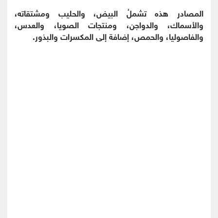
المصادر هذه تشملُ البيض، والحليب ومشتقاته،
والأسماك، والدواجن، ومنتجات الصويا، والعدس،
والفاصوليا، والحمص، إضافة إلى المكسرات والبذور.