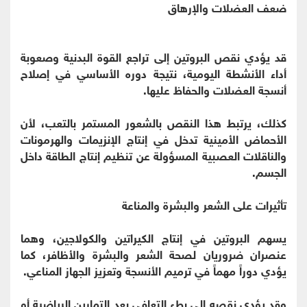
ضعف العضلات والإرهاق
قد يؤدي نقص البروتين إلى تراجع القوة البدنية وصعوبة
أداء الأنشطة اليومية، نتيجة دوره الأساسي في إصلاح
أنسجة العضلات والحفاظ عليها.
كذلك، يرتبط هذا النقص بالشعور المستمر بالتعب، لأن
الأحماض الأمينية تدخل في إنتاج الإنزيمات والهرمونات
والناقلات العصبية المسؤولة عن تنظيم إنتاج الطاقة داخل
الجسم.
تأثيرات على الشعر والبشرة والمناعة
يسهم البروتين في إنتاج الكيراتين والكولاجين، وهما
عنصران ضروريان لصحة الشعر والبشرة والأظافر، كما
يؤدي دوراً مهماً في ترميم الأنسجة وتعزيز الجهاز المناعي.
وقد يؤدي نقصه إلى بطء التعافي بعد التمارين الرياضية أو