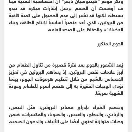
وذكر موقع "هيندوسيان تايمز" أن اختصاصية التغذية فينا
ف أوضحت أن الجسم يرسل إشارات مبكرة قد تبدو
بسيطة، لكنها قد تشير إلى عدم الحصول على كمية كافية
من البروتين، الذي يُعد عنصراً أساسياً لإنتاج الطاقة، وبناء
العضلات، والحفاظ على الصحة العامة.
الجوع المتكرر
يُعد الشعور بالجوع بعد فترة قصيرة من تناول الطعام من
أبرز علامات نقص البروتين، إذ يساهم البروتين في تعزيز
الإحساس بالشبع من خلال تنظيم هرمونات الجوع، بينما
تؤدي الوجبات الفقيرة به إلى هضم أسرع للطعام وعودة
الشهية سريعًا.
وينصح الخبراء بإدراج مصادر البروتين، مثل البيض،
والزبادي، والدجاج، والعدس، والصويا، والمكسرات، ضمن
وجبات متوازنة تحتوي أيضًا على الألياف والدهون الصحية.