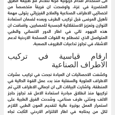
المتضررة في غزة. واوضحت ان فريقاً متخصصاً من
اخصائيي الاطراف الصناعية والعلاج الفيزيائي يتولى مهمة
تأهيل المرضى قبل تركيب الطرف وبعده لضمان استعادة
التوازن وتعزيز الاستقلالية الجسدية للمصابين. واضافت ان
هذه الجهود تاتي في اطار الدور الانساني والطبي
المتواصل الذي تضطلع به القوات المسلحة الاردنية لدعم
الاشقاء في تجاوز تداعيات الظروف الصعبة.
ارقام قياسية في تركيب
الاطراف الصناعية
وكشفت الاحصائيات ان العيادة نجحت في تركيب عشرات
الاطراف العلوية والسفلية منذ بدء عمل القوة الحالية في
المنطقة. واشارت البيانات الى ان اجمالي الاطراف التي تم
تركيبها منذ انطلاق مبادرة استعادة الامل قد تجاوز حاجز
الالف ومئتي طرف صناعي. وشددت الفرق الطبية على
استمرار العمل بوتيرة عالية لتقديم العون الطبي اللازم
لكل من يحتاجه في اطار الالتزام الاردني الثابت تجاه