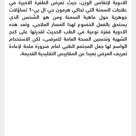
الادوية لإنقاص الوزن، حيث تفرض الطفرة الاخيرة في
علاجات السمنة التي تحاكي هرمون جي ال بي-1 تساؤلات
جوهرية حول ماهية السمنة ومن هو الشخص الذي
يستحق بالفعل الخضوع لهذا المسار العلاجي. وتعد هذه
الادوية قفزة نوعية في الطب الحديث لقدرتها على كبح
الشهية وتحسين الصحة العامة للمرضى، لكن الاستخدام
الواسع لها جعل المجتمع الطبي امام ضرورة ملحة لإعادة
تعريف المرض بعيدا عن المقاييس التقليدية القديمة.