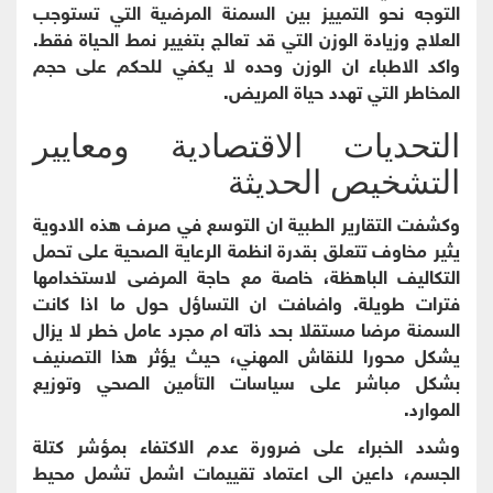
التوجه نحو التمييز بين السمنة المرضية التي تستوجب
العلاج وزيادة الوزن التي قد تعالج بتغيير نمط الحياة فقط.
واكد الاطباء ان الوزن وحده لا يكفي للحكم على حجم
المخاطر التي تهدد حياة المريض.
التحديات الاقتصادية ومعايير
التشخيص الحديثة
وكشفت التقارير الطبية ان التوسع في صرف هذه الادوية
يثير مخاوف تتعلق بقدرة انظمة الرعاية الصحية على تحمل
التكاليف الباهظة، خاصة مع حاجة المرضى لاستخدامها
فترات طويلة. واضافت ان التساؤل حول ما اذا كانت
السمنة مرضا مستقلا بحد ذاته ام مجرد عامل خطر لا يزال
يشكل محورا للنقاش المهني، حيث يؤثر هذا التصنيف
بشكل مباشر على سياسات التأمين الصحي وتوزيع
الموارد.
وشدد الخبراء على ضرورة عدم الاكتفاء بمؤشر كتلة
الجسم، داعين الى اعتماد تقييمات اشمل تشمل محيط