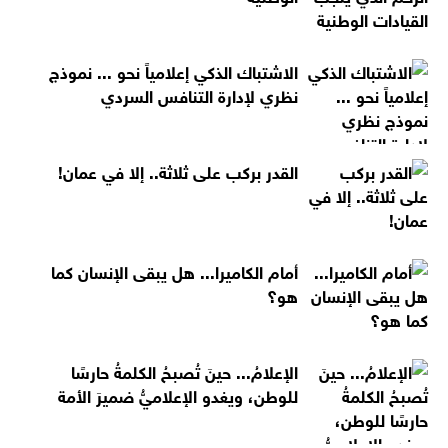
الاشتباك الذكي إعلامياً نحو ... نموذج
نظري لإدارة التنافس السردي
القدر بركب على ثلاثة.. إلا في عمان!
أمام الكاميرا... هل يبقى الإنسان كما
هو؟
الإعلامُ... حينَ تُصبحُ الكلمةُ حارسًا
للوطن، ويغدو الإعلاميُّ ضميرَ الأمة