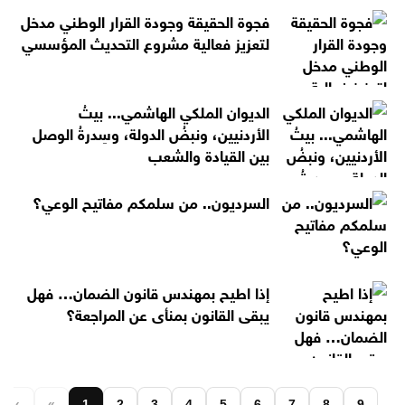
فجوة الحقيقة وجودة القرار الوطني مدخل
لتعزيز فعالية مشروع التحديث المؤسسي
الديوان الملكي الهاشمي... بيتُ
الأردنيين، ونبضُ الدولة، وسِدرةُ الوصل
بين القيادة والشعب
السرديون.. من سلمكم مفاتيح الوعي؟
إذا اطيح بمهندس قانون الضمان… فهل
يبقى القانون بمنأى عن المراجعة؟
‹
«
1
2
3
4
5
6
7
8
9