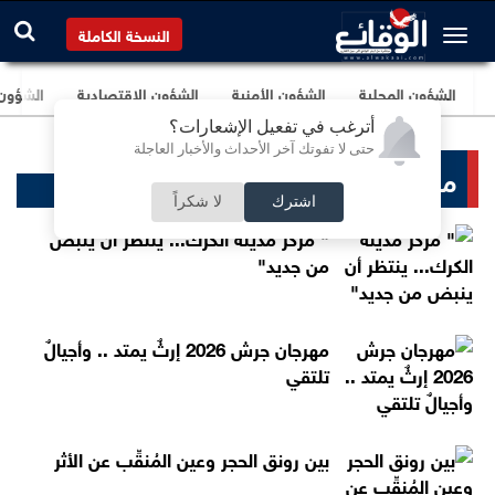
النسخة الكاملة
الشؤون المحلية
الشؤون الأمنية
الشؤون الإقتصادية
الشؤون ا
أترغب في تفعيل الإشعارات؟
حتى لا تفوتك آخر الأحداث والأخبار العاجلة
منبر الوقائع
اشترك
لا شكراً
" مركز مدينة الكرك... ينتظر أن ينبض
من جديد"
مهرجان جرش 2026 إرثٌ يمتد .. وأجيالٌ
تلتقي
بين رونق الحجر وعين المُنقِّب عن الأثر