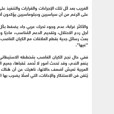
الغريب بعد كُل تلك الإجراءات والقرارات والتنفيذ عل
على الرغم من أن سياسيين ودبلوماسيين يؤكدون أ
والأكثر غرابة، عدم وجود تحرك عربي جاد يضغط بكُ
أجل ردع الاحتلال، وتقديم الدعم المُناسب، ماديًا 
بعث رسائل جدية بقطع العلاقات مع الكيان الغاصب أ
"غيها".
ففي حال نجح الكيان الغاصب بمُخططه الاستيطاني،
ينفع الندم، وقد تحدث أمور لا تُحمد عُقباها، جميع 
العربية تعيش أضعف حالاتها، ناهيك عن أن هُناك دول
يُتقن فن الاستنكار والإدانات، التي أصلًا يضرب بها 