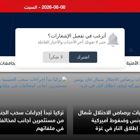
2026-08-08 - السبت
أترغب في تفعيل الإشعارات؟
حتى لا تفوتك آخر الأحداث والأخبار العاجلة
اشترك
لا شكراً
لأمنية
الشؤون الإقتصادية
الشؤون البرلمانية
التعليم والجامعات
بات برصاص الاحتلال شمال
تركيا تبدأ إجراءات سحب الجن
ونس وضغوط أميركية
من مستثمرين أجانب لمخالف
طلاق النار في غزة
في ملفاتهم