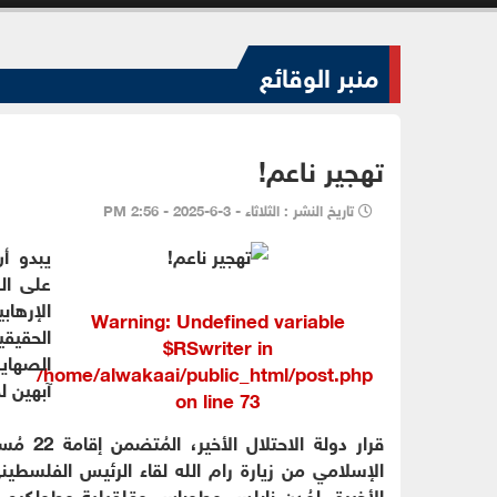
منبر الوقائع
تهجير ناعم!
تاريخ النشر : الثلاثاء - 3-6-2025 - 2:56 PM
يبدو أن
على الض
الإرها
Warning
: Undefined variable
الحقيقي
$RSwriter in
الصهاي
/home/alwakaai/public_html/post.php
آبهين ل
on line
73
قرار دو
الإسلامي من زيارة رام الله لقاء الرئيس الفلسطي
الأخيرة، لمُدن نابلس وطوباس وقلقيلية وطولكرم و