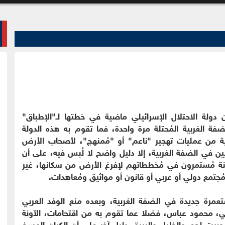
 دولة الاحتلال الإسرائيلي ماضية في خطتها لـ"الإطباق"
فة الغربية المُحتلة مرة واحدة، فما تقوم به هذه الدولة
بية من عمليات تهجير "ناعم" أو "مُمنهج"، لأصحاب الأرض
ين في الضفة الغربية، إلا دليل واضح لا لُبس فيه، على أن
نة مُستمرون في مُخططاتهم لإفرغ الأرض من سكانها، غير
مُجتمع دولي أو عربي أو قانون أو مواثيق ومُعاهدات.
لة الاحتلال الأخير، المُتضمن إقامة 22 مُستعمرة جديدة في الضفة الغربية، وبعده منع الوفد العربي
ني، محمود عباس، فضلا عما تقوم به من اقتحامات، الآونة
بيت لحم والخليل والبيرة، دليل آخر على أن الكيان المسخ