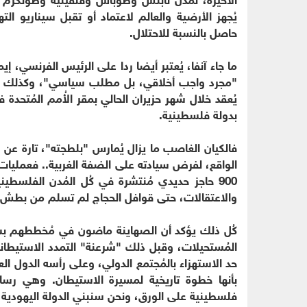
يُجهز الأرضية والعالم لاعتماد أو تقبل سيناريو 
حاصل بالنسبة للاحتلال.
ما جاء آنفا، يُعتبر أيضا ردا على الرئيس الفرنسي، 
"مجرد واجب أخلاقي، بل مطلب سياسي"، وكذلك على
يُعقد خلال شهر حزيران الحالي بمقر الأُمم المُتحد
بدولة فلسطينية.
فالكيان الغاصب ما يزال يُمارس "بلطجته"، تارة عن 
الواقع، لفرض سيادته على الضفة الغربية.. فعمليات 
900 حاجز حديدي مُنتشرة في كُل المُدن الفلسط
والاعتقالات، حتى قوافل الحجاج لم تسلم من بطش 
كُل ذلك يؤكد أن الصهاينة ماضون في مُخططهم بش
المُستحيلات، وقبل ذلك "شرعنة" التمدد الاستيطاني
بأنها خطوة تاريخية لمسيرة الاستيطان. وهي رس
فلسطينية على الورق، ونحن سنبني الدولة اليهودية ا