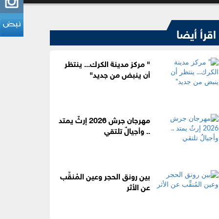
اقرأ أيضا
" مركز مدينة الكرك... ينتظر
أن ينبض من جديد"
مهرجان جرش 2026 إرثٌ يمتد
.. وأجيالٌ تلتقي
بين رونق الحجر وعين المُنقِّب
عن الأثر