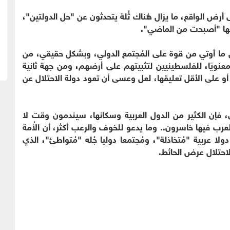
ى أرض الواقع، ما يزال هُناك ثُلة يتحدثون عن "حل الدولتين"،
نها "أصبحت من الماضي".
ل ما أوتي من قوة على المُجتمع الدولي، وبشكل حقيقي، من
ومعنويًا، للفلسطينيين لتثبيتهم على أرضهم، ومن جهة ثانية
و على الأقل تعليقها، لعل وعسى أن تعود دولة الاحتلال عن
 فإن الكثير من الدول العربية وسكانها، سيندمون وقت لا
العرب فيها خاسرون.. وما يدعو للخوف والرعب أكثر، أن الأُمة
ا عربية "مُتخاذلة"، ومُجتمعا دوليا جُله "مُتواطئ"، الذي
الاحتلال عرض الحائط.