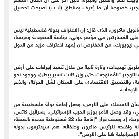
التهجير، خصوصا أن ما يُعرف بمناطق (أ، ب) أصبحت تحصيل
إيمانويل ماكرون، الذي قال: إن الاعتراف بدولة فلسطينية ليس
 المُشاركين في مؤتمر دولي، برئاسة السعودية وفرنسا،
ة في نيويورك، من المُفترض أن يُمهد لاعتراف مزيد من الدول
طريق تهديدات، وتارة ثانية من خلال تنفيذ إجراءات على أرض
التهجير "المُمنهجة"، حتى وإن كانت تسير ببطئ، ووجود نحو
ينية، والتضييق الاقتصادي على السكان لشل الحركة، والذبح
الإرهاب.
أن الاستيلاء على الأرض، وجعل إقامة دولة فلسطينية من
، وقد وصل الأمر بوزير الحرب الإسرائيلي، يسرائيل كاتس،
حد الاستهزاء بالمُجتمع الدولي، وعلى رأسه الدول العربية، إذ وصف قرار "إقامة بناء 22 مُستوطنة جديدة بالضفة،
الة واضحة للرئيس ماكرون وحلفائه: هم سيعترفون بدولة
لإسرائيلية هُنا على الأرض".