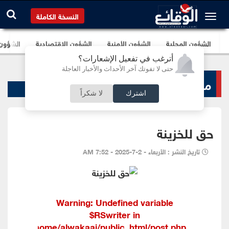
النسخة الكاملة
الشؤون المحلية
الشؤون الأمنية
الشؤون الإقتصادية
الشؤون ا
أترغب في تفعيل الإشعارات؟
حتى لا تفوتك آخر الأحداث والأخبار العاجلة
منبر الوقائع
اشترك
لا شكراً
حق للخزينة
تاريخ النشر : الأربعاء - 2-7-2025 - 7:52 AM
Warning
: Undefined variable
$RSwriter in
/home/alwakaai/public_html/post.php