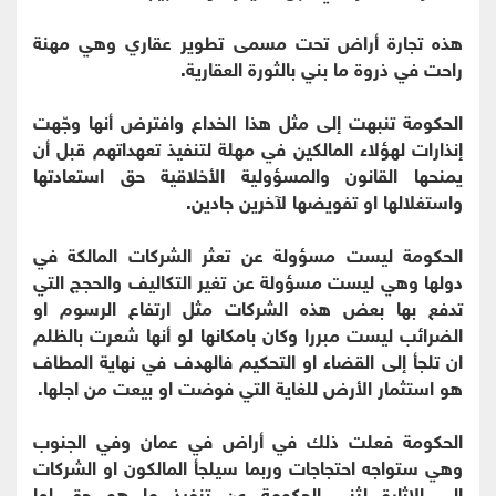
هذه تجارة أراض تحت مسمى تطوير عقاري وهي مهنة
راحت في ذروة ما بني بالثورة العقارية.
الحكومة تنبهت إلى مثل هذا الخداع وافترض أنها وجّهت
إنذارات لهؤلاء المالكين في مهلة لتنفيذ تعهداتهم قبل أن
يمنحها القانون والمسؤولية الأخلاقية حق استعادتها
واستغلالها او تفويضها لآخرين جادين.
الحكومة ليست مسؤولة عن تعثر الشركات المالكة في
دولها وهي ليست مسؤولة عن تغير التكاليف والحجج التي
تدفع بها بعض هذه الشركات مثل ارتفاع الرسوم او
الضرائب ليست مبررا وكان بامكانها لو أنها شعرت بالظلم
ان تلجأ إلى القضاء او التحكيم فالهدف في نهاية المطاف
هو استثمار الأرض للغاية التي فوضت او بيعت من اجلها.
الحكومة فعلت ذلك في أراض في عمان وفي الجنوب
وهي ستواجه احتجاجات وربما سيلجأ المالكون او الشركات
إلى الإثارة لثني الحكومة عن تنفيذ ما هو حق لها