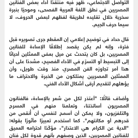
التواصل الاجتماعي، ظهر فيه منتقدًا أداء بعض الفنانين
المصريين في نطق اللغة العربية الفصحى، وموحيًا بنبرة
سخرية خلال تقليده لطريقة لفظهم لبعض الحروف، لا
سيما حرف الجيم.
قال حداد في توضيح إعلامي إن المقطع جرى تصويره قبل
فترة، وإنه لم يكن يقصد إطلاقًا الإساءة للفنانين
المصريين، بل كان يتحدث عن ميل بعض الممثلين أحيانًا
إلى التبسيط أو التسرّع في الأداء الفصيح، مشددًا على أن
هذا أمر تجاوزه الفن المصري منذ وقت طويل، وأن
الممثلين المصريين يمتلكون من الخبرة والاحتراف ما
يؤهلهم لتقديم أرقى أشكال الأداء الفني.
وأضاف قائلًا: "أعتذر لكل من شعر بالإساءة، فالفنانون
المصريون أساتذتنا، وتعلمنا منهم في المسرح
والتلفزيون، ولا يمكن أن أسمح لنفسي أن أُنقص من
قدرهم أو مكانتهم". كما استخدم تعبيرًا مأثورًا بقوله:
"الدية عن الكرام هي الاعتذار"، مؤكّدًا احترامه العميق
للفنانين المصريين، الذين وصفهم بأنهم قدوة لكل فنان