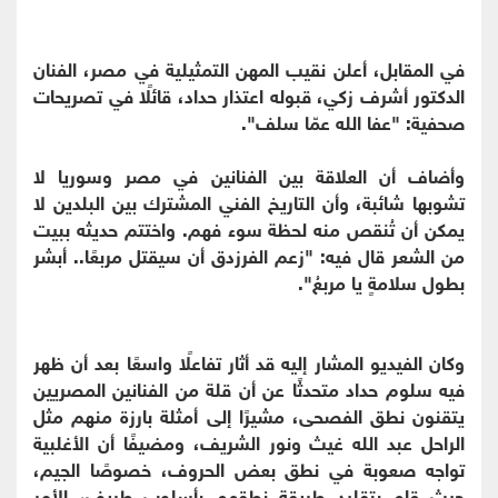
في المقابل، أعلن نقيب المهن التمثيلية في مصر، الفنان
الدكتور أشرف زكي، قبوله اعتذار حداد، قائلًا في تصريحات
صحفية: "عفا الله عمّا سلف".
وأضاف أن العلاقة بين الفنانين في مصر وسوريا لا
تشوبها شائبة، وأن التاريخ الفني المشترك بين البلدين لا
يمكن أن تُنقص منه لحظة سوء فهم. واختتم حديثه ببيت
من الشعر قال فيه: "زعم الفرزدق أن سيقتل مربعًا.. أبشر
بطول سلامةٍ يا مربعُ".
وكان الفيديو المشار إليه قد أثار تفاعلًا واسعًا بعد أن ظهر
فيه سلوم حداد متحدثًا عن أن قلة من الفنانين المصريين
يتقنون نطق الفصحى، مشيرًا إلى أمثلة بارزة منهم مثل
الراحل عبد الله غيث ونور الشريف، ومضيفًا أن الأغلبية
تواجه صعوبة في نطق بعض الحروف، خصوصًا الجيم،
حيث قام بتقليد طريقة نطقهم بأسلوب طريف، الأمر