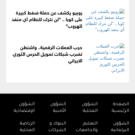
روبيو يكشف عن حملة ضغط كبيرة
على كوبا .. "لن نترك للنظام أي منفذ
للهروب"
حرب العملات الرقمية.. واشنطن
تضرب شبكات تمويل الحرس الثوري
الايراني
الصفحة
الشؤون
الشؤون
الشؤون
الرئيسية
المحلية
الأمنية
الإقتصادية
الشؤون
التعليم
البنوك و
الرياضة
البرلمانية
والجامعات
الشركات
المحلية