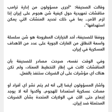
وقالت الصحيفة: "أجرى مسؤولون من إدارة ترامب
مناقشات تمهيدية حول كيفية شن هجوم على إيران إذا
لزم الأمر.. بما في ذلك تحديد المنشآت التي يمكن
استهدافها".
ووفقا للصحيفة، أحد الخيارات المطروحة هو شن سلسلة
واسعة النطاق من الغارات الجوية على عدد من الأهداف
العسكرية في إيران.
وفي الوقت نفسه، صرحت مصادر للصحيفة بأن
المناقشات كانت في إطار التخطيط المعتاد، ولم تكن
هناك أي مؤشرات على أن الضربات ستنفذ بالفعل.
وأشار المسؤولون أيضا إلى أنه لم يتم نشر أي أفراد أو
معدات عسكرية استعدادا للهجوم. وأكدوا أنه لا يوجد
إجماع حتى الآن في الولايات المتحدة بشأن الضربات
المحتملة ضد إيران.