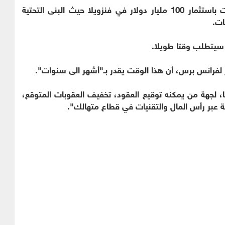
وكان ترامب قد صرح سابقًا بأن شركات نفط وعدت باستثمار 100 مليار دولار في فنزويلا حيث البنى التحتية
ات.
ط سيتطلب وقتا طويلا.
 لفرانس برس، أن هذا الوقت يقدر بـ"أشهر الى سنوات".
، لجهة من يمكنه توقيع العقود، تخفيف العقوبات المتوقع،
ة عبر رأس المال والتقنيات في قطاع متهالك".