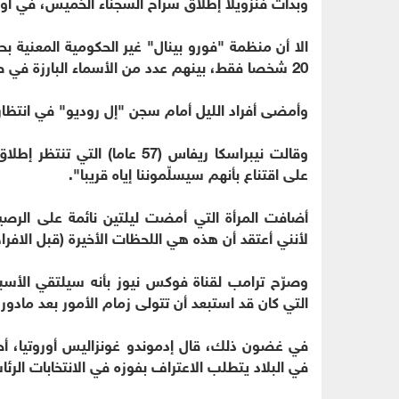
وبدأت فنزويلا إطلاق سراح السجناء الخميس، في أول
الا أن منظمة "فورو بينال" غير الحكومية المعنية ب
20 شخصا فقط، بينهم عدد من الأسماء البارزة في صفوف المعارضة.
وأمضى أفراد الليل أمام سجن "إل روديو" في انتظار 
وقالت نيبراسكا ريفاس (57 عاما
على اقتناع بأنهم سيسلّموننا إياه قريبا".
أضافت المرأة التي أمضت ليلتين نائمة على الر
لأنني أعتقد أن هذه هي اللحظات الأخيرة (قبل الافرا
وصرّح ترامب لقناة فوكس نيوز بأنه سيلتقي الأسبوع
التي كان قد استبعد أن تتولى زمام الأمور بعد مادورو، 
في غضون ذلك، قال إدموندو غونزاليس أوروتيا، أحد
في البلاد يتطلب الاعتراف بفوزه في الانتخابات الرئاسية 