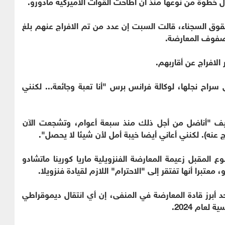
 خطوة من نوعها منذ أن أطاحت القوات الأميركية مادورو.
حقوق السجناء، قالت السبت إن عدد من تم الافراج عنهم بلغ
الافراج عن أقاربهم.
) التي تنتظر إطلاق سراح نجلها، لوكالة فرانس برس "أنا تعبة وجائعة... لكنني
صيف "أناضل من أجل ذلك منذ سبعة أعوام، وتشجعت الآن
ج عنه). لكنني أعاني أيضا خيبة أمل لأن شيئا لا يحصل".
 المقبل زعيمة المعارضة الفنزويلية ماريا كورينا ماتشادو
معتبرا أنها تفتقر إلى "الاحترام" اللازم لقيادة فنزويلا.
 أبرز قادة المعارضة في المنفى، إن أي انتقال ديموقراطي
لعام 2024.