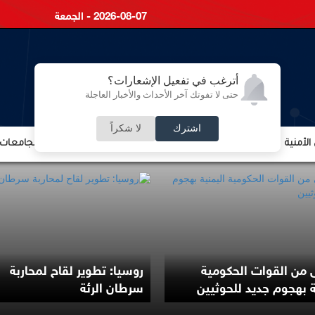
2026-08-07 - الجمعة
أترغب في تفعيل الإشعارات؟
حتى لا تفوتك آخر الأحداث والأخبار العاجلة
اشترك
لا شكراً
لأمنية
الشؤون الإقتصادية
الشؤون البرلمانية
التعليم والجامعات
ى من القوات الحكومية
روسيا: تطوير لقاح لمحاربة
ة بهجوم جديد للحوثيين
سرطان الرئة