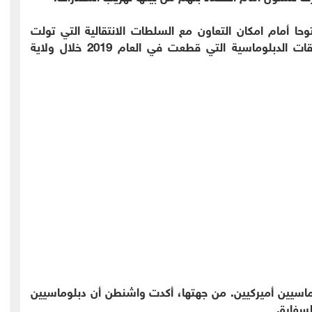
حا أمام امكان التعاون مع السلطات الانتقالية التي تولت
الحكم بعده. وبدأ الجانبان مباحثات لاستئناف العلاقات الدبلوماسية التي قطعت في العام 2019 خلال ولاية
وماسيين أميركيين. من جهتها، أكدت واشنطن أن دبلوماسيين
لسفارة.