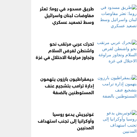
طريق مسدود في روما: تعثر
مفاوضات لبنان واسرائيل
وسط تصعيد عسكري
تحرك عربي مرتقب نحو
واشنطن لفرض السلام
وتجاوز مراوغة الاحتلال في غزة
ديمقراطيون بارزون يتهمون
إدارة ترامب بتشجيع عنف
المستوطنين بالضفة
غوتيريش يدعو روسيا
وأوكرانيا إلى تجنب استهداف
المدنيين