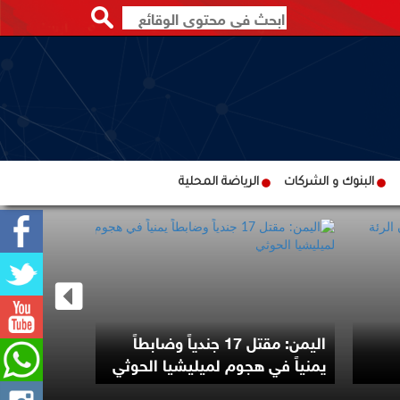
البنوك و الشركات
الرياضة المحلية
اليمن: مقتل 17 جندياً وضابطاً
إصابات فير
يمنياً في هجوم لميليشيا الحوثي
تتجاوز 4 آلاف