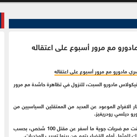
دورو مع مرور أسبوع على اعتقاله
 نيكولاس مادورو السبت، للنزول في تظاهرة حاشدة مع مرور
ر الافراج الموعود عن العديد من المعتقلين السياسيين من
ورو ديلسي رودريغيز.
وقُبِض على مادورو في عملية للقوات الخاصة ترافقت مع ضربات جوية ما أسفر عن مقتل 100 شخص، بحسب
ك للمثول أمام القضاء بتهم من بينها تهريب المخدرات.