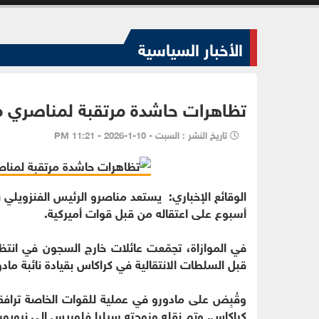
الأخبار السياسية
تظاهرات حاشدة مرتقبة لمناصري ما
تاريخ النشر : السبت - 10-1-2026 - 11:21 PM
الوقائع الإخباري: يستعد مناصرو الرئيس الفنزويلي
أسبوع على اعتقاله من قبل قوات أميركية.
في الموازاة، تجمّعت عائلات خارج السجون في انتظا
قبل السلطات الانتقالية في كراكاس بقيادة نائبة ماد
كراكاس. وتم نقله وزوجته سيليا فلوريس إلى نيويور