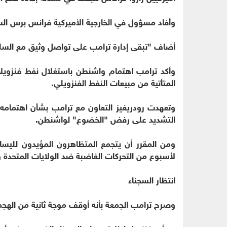
وأفاد مسؤول في الخارجية الأميركية فرانس برس السب
أضاف "تبقى إدارة ترامب على تواصل وثيق مع السلطا
وأكد ترامب اهتمام واشنطن باستغلال نفط فنزويلا بع
المتأتية من مبيعات النفط الفنزويلي.
وتعهدت رودريغيز التعاون مع ترامب بشأن اهتمامه
التشديد على رفض "الخضوع" لواشنطن.
ومن المقرر أن يتجمع المتظاهرون المؤيدون لليسا
لأسبوع من التحركات الغاضبة ضد الولايات المتحدة و
انتظار السجناء
وصرح ترامب الجمعة بأنه أوقف موجة ثانية من الهج