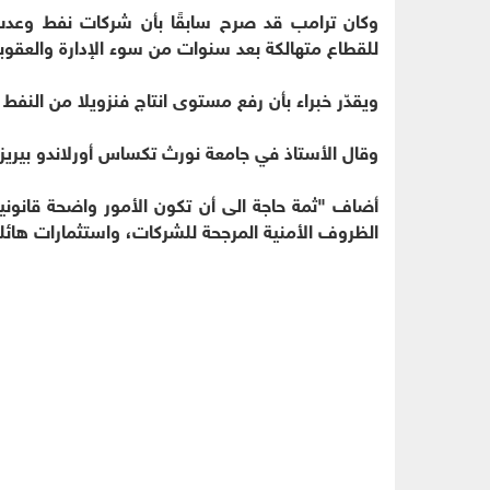
للقطاع متهالكة بعد سنوات من سوء الإدارة والعقوب
ويقدّر خبراء بأن رفع مستوى انتاج فنزويلا من النف
وقال الأستاذ في جامعة نورث تكساس أورلاندو بيريز
أضاف "ثمة حاجة الى أن تكون الأمور واضحة قانونيا
الظروف الأمنية المرجحة للشركات، واستثمارات هائل