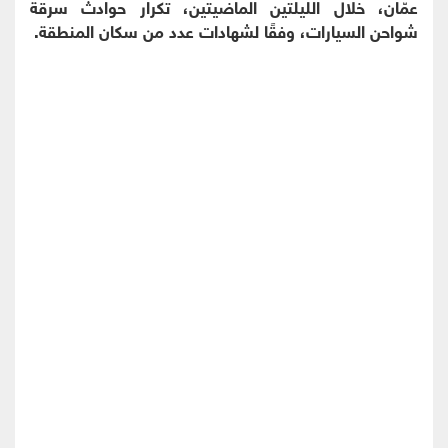
عمّان، خلال الليلتين الماضيتين، تكرار حوادث سرقة
شواحن السيارات، وفقًا لشهادات عدد من سكان المنطقة.