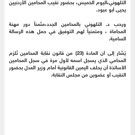
التلهوني،اليوم الخميس، بحضور نقيب المحامين الأردنيين
يحيى أبو عبود.
ورحب د. التلهوني بالمحامين الجدد،مثمناً دور مهنة
المحاماة ، ومتمنياً لهم التوفيق في حمل هذه الرسالة
السامية.
يُشار إلى أن المادة (23) من قانون نقابة المحامين تُلزم
المحامي الذي يسجل اسمه لأول مرة في سجل المحامين
الأساتذة أن يحلف اليمين القانونية أمام وزير العدل بحضور
النقيب أو عضوين من مجلس النقابة.