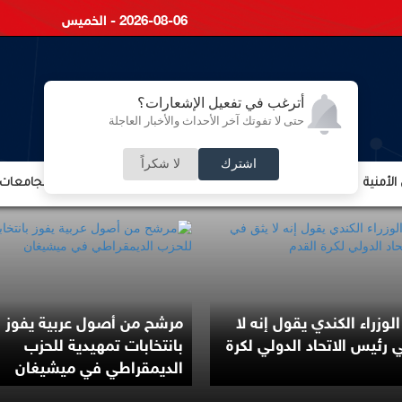
2026-08-06 - الخميس
أترغب في تفعيل الإشعارات؟
حتى لا تفوتك آخر الأحداث والأخبار العاجلة
اشترك
لا شكراً
لأمنية
الشؤون الإقتصادية
الشؤون البرلمانية
التعليم والجامعات
الطيران الأميركي: ترامب لم يكن
هيئة بريطانية: بلاغ
في خطر فوق البيت الأبيض
قبالة سواحل اليمن