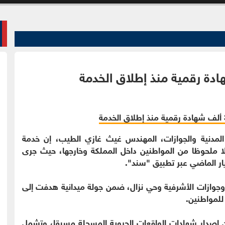
 المدنية والجوازات، المهندس غيث غازي الطيب، إن خدمة
الا ملحوظا من المواطنين داخل المملكة وخارجها، حيث جرى
وجوازات الأشرفية وحي نزال، ضمن جولة ميدانية هدفت إلى
للمواطنين.
إصدار شهادات الواقعات الحيوية المسجلة مسبقا، وتشمل