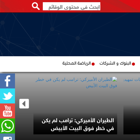
البنوك و الشركات
الرياضة المحلية
 عن حادث بحري
إعلام عبري: إسرائيل تدرس شن
ال
هجمات إضافية على لبنان
خا