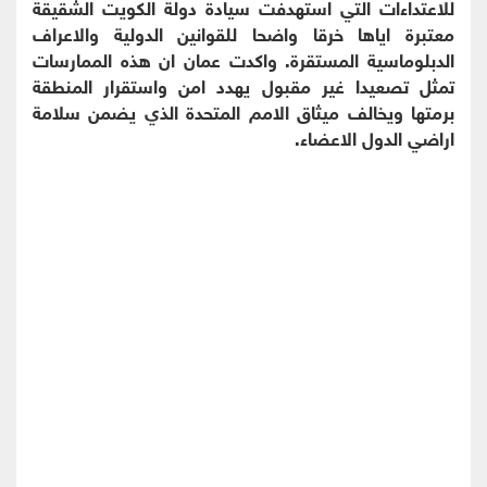
للاعتداءات التي استهدفت سيادة دولة الكويت الشقيقة
معتبرة اياها خرقا واضحا للقوانين الدولية والاعراف
الدبلوماسية المستقرة. واكدت عمان ان هذه الممارسات
تمثل تصعيدا غير مقبول يهدد امن واستقرار المنطقة
برمتها ويخالف ميثاق الامم المتحدة الذي يضمن سلامة
اراضي الدول الاعضاء.