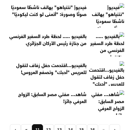
فيديو| "نتنياهو" يهاتف ناشطًا سعوديًا
صوتًا وصورة: "أتمنى لو كنت ليكوديًا"
بالفيديو ..... لحظة طرد السفير الفرنسي
من جنازة رئيس الأركان الجزائري
بالفيديو...اقتحمت حفل زفاف لتقول
للعريس "أحبك" وتصفع العروس!
شاهد... مفتي مصر السابق: الزواج
العرفي جائز!
‹
«
11
12
13
14
15
16
»
›