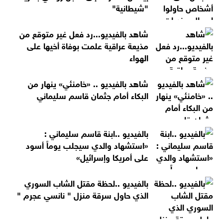
"شيطانية"
شاهد بالفيديو...رد فعل غير متوقع من
مذيعة عراقية علمت بوفاة أخيها على
الهواء
شاهد بالفيديو .. «خامنئي» ينهار من
البكاء أمام جثمان قاسم سليماني
بالفيديو ..ابنة قاسم سليماني :
«استشهاد والدي سيجلب يوماً أسود
على أمريكا وإسرائيل»
بالفيديو ..لحظة مقتل الشاب السوري
الذي حاول سرقة منزل " نانسي عجرم "