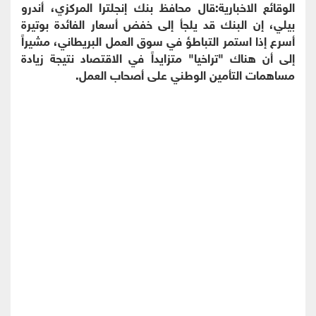
الوقائع الاخبارية:قال محافظ بنك إنجلترا المركزي، أندرو
بيلي، إن البنك قد يلجأ إلى خفض أسعار الفائدة بوتيرة
أسرع إذا استمر التباطؤ في سوق العمل البريطاني، مشيراً
إلى أن هناك "تراخيا" متزايداً في الاقتصاد نتيجة زيادة
مساهمات التأمين الوطني على أصحاب العمل.