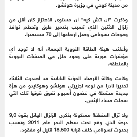
من مدينة كوجي في جزيرة هونشو.
وذكرت "ان اتش كيه" أن مستوى الاهتزاز كان أقل من
زلزال الاثنين الذي تسبب بتدمير طرق وتحطم نوافذ
وموجات تسونامي وصل ارتفاعها إلى 70 سنتيمترا.
وأعلنت هيئة الطاقة النووية الجمعة، أنه لا توجد أي
مؤشرات فورية على وجود خلل في المنشآت النووية
بالمنطقة.
وكانت وكالة الأرصاد الجوّية اليابانية قد أصدرت الثلاثاء
تحذيرا نادرا من نوعه لجزيرتي هونشو وهوكايدو من هزّة
جديدة محتملة في غضون أسبوع تفوق قوتها تلك التي
سجلت مساء الإثنين.
ولا تزال المنطقة مسكونة بذكرى الزلزال الهائل بقوة 9,0
درجة الذي وقع تحت سطح البحر عام 2011 وتسبب
بحدوث تسونامي خلف قرابة 18,500 قتيل أو مفقود.