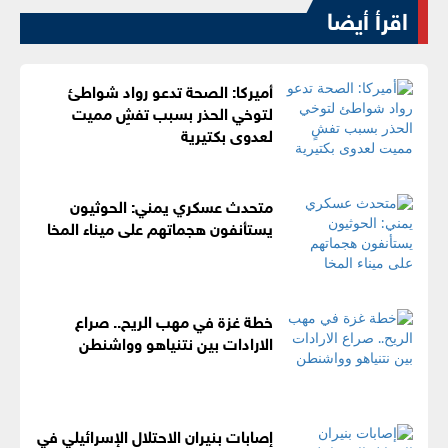
اقرأ أيضا
أميركا: الصحة تدعو رواد شواطئ
لتوخي الحذر بسبب تفشٍ مميت
لعدوى بكتيرية
متحدث عسكري يمني: الحوثيون
يستأنفون هجماتهم على ميناء المخا
خطة غزة في مهب الريح.. صراع
الارادات بين نتنياهو وواشنطن
إصابات بنيران الاحتلال الإسرائيلي في