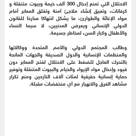
الاحتلال التي تمنع إدخال 300 ألف خيمة وبيوت متنقلة و
كرفانات، وتعيق إنشاء ملاجئ آمنة وتغلق المعابر أمام
مواد الإغاثة والطوارئ، ما يشكل انتهاكا صارخا للقانون
الدولي الإنساني ويعرض المدنيين، لا سيما النساء
والأطفال وكبار السن، لمخاطر جسيمة.
وطالب المجتمع الدولي والأمم المتحدة ووكالاتها
والمنظمات الإنسانية والدول الصديقة والجهات المانحة
بالتحرك العاجل للضغط على الاحتلال لفتح المعابر دون
قيود وإدخال مواد الإيواء والخيام والبيوت المتنقلة وتوفير
حماية إنسانية حقيقية لمئات آلاف النازحين ومنع تكرار
مشاهد الغرق والانهيار مع أي منخفضات مقبلة.