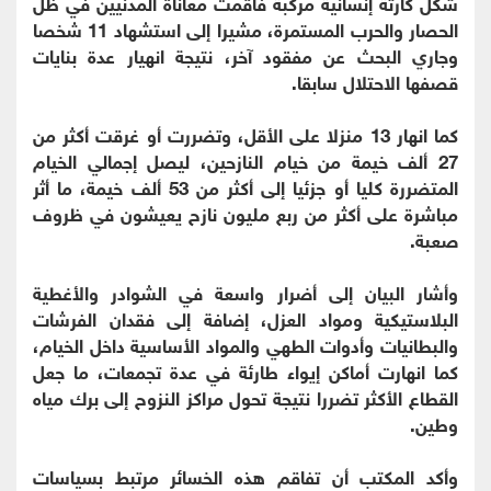
شكل كارثة إنسانية مركبة فاقمت معاناة المدنيين في ظل
الحصار والحرب المستمرة، مشيرا إلى استشهاد 11 شخصا
وجاري البحث عن مفقود آخر، نتيجة انهيار عدة بنايات
قصفها الاحتلال سابقا.
كما انهار 13 منزلا على الأقل، وتضررت أو غرقت أكثر من
27 ألف خيمة من خيام النازحين، ليصل إجمالي الخيام
المتضررة كليا أو جزئيا إلى أكثر من 53 ألف خيمة، ما أثر
مباشرة على أكثر من ربع مليون نازح يعيشون في ظروف
صعبة.
وأشار البيان إلى أضرار واسعة في الشوادر والأغطية
البلاستيكية ومواد العزل، إضافة إلى فقدان الفرشات
والبطانيات وأدوات الطهي والمواد الأساسية داخل الخيام،
كما انهارت أماكن إيواء طارئة في عدة تجمعات، ما جعل
القطاع الأكثر تضررا نتيجة تحول مراكز النزوح إلى برك مياه
وطين.
وأكد المكتب أن تفاقم هذه الخسائر مرتبط بسياسات