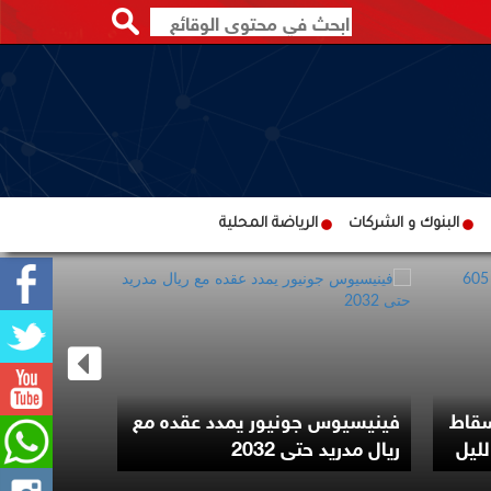
البنوك و الشركات
الرياضة المحلية
ترامب يوقع
سقاط
فينيسيوس جونيور يمدد عقده مع
لتقييد حق 
ريال مدريد حتى 2032
الأميركية با