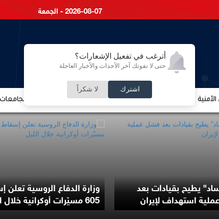
2026-08-07 - الجمعة
أترغب في تفعيل الإشعارات؟
حتى لا تفوتك آخر الأحداث والأخبار العاجلة
اشترك
لا شكراً
لأمنية
الشؤون الإقتصادية
الشؤون البرلمانية
التعليم والجامعات
اد" يطيح بقيادات بعد
وزارة الدفاع الروسية تعلن إ
لية استهداف لإيران
605 مسيّرات أوكرانية خلال الليل