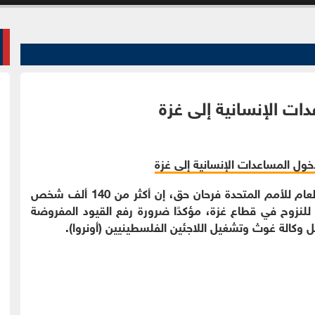
ت الإنسانية إلى غزة
الوقائع الإخباري : قال نائب المتحدث باسم الأمين العام للأمم المتحدة فرحان حق، إن أكثر من 140 ألف شخص
الأمطار التي غمرت أكثر من 200 موقع للنزوح في قطاع غزة، مؤكدًا ضرورة رفع القيود المفروضة
 وكالة غوث وتشغيل اللاجئين الفلسطينيين (أونروا).