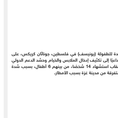
حدة للطفولة (يونيسف) في فلسطين، جوناثان كريكس، على
داعيًا إلى تكثيف إدخال الملابس والخيام وحشد الدعم الدولي
لمواجهة التداعيات الإنسانية المتفاقمة وذلك في أعقاب استشهاد 14 شخصًا، من بينهم 6 أطفال، بسبب شدة