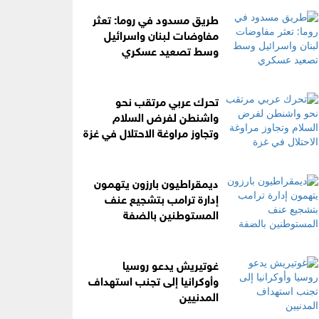
طريق مسدود في روما: تعثر
مفاوضات لبنان واسرائيل
وسط تصعيد عسكري
تحرك عربي مرتقب نحو
واشنطن لفرض السلام
وتجاوز مراوغة الاحتلال في غزة
ديمقراطيون بارزون يتهمون
إدارة ترامب بتشجيع عنف
المستوطنين بالضفة
غوتيريش يدعو روسيا
وأوكرانيا إلى تجنب استهداف
المدنيين