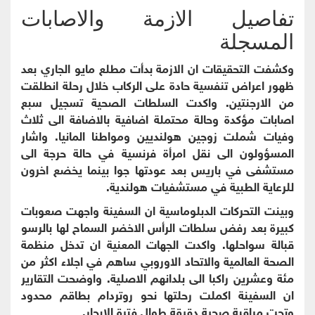
تفاصيل الازمة والاصابات
المسجلة
وكشفت التحقيقات ان الازمة بدأت مطلع مايو الجاري بعد
ظهور اعراض تنفسية حادة على الركاب خلال رحلة انطلقت
من الارجنتين. واكدت السلطات الصحية تسجيل سبع
اصابات مؤكدة وحالة محتملة اضافية بالاضافة الى ثلاث
وفيات شملت زوجين هولنديين ومواطنا المانيا. واشار
المسؤولون الى نقل امرأة فرنسية في حالة حرجة الى
مستشفى في باريس بعد عودتها جوا بينما يخضع اخرون
للرعاية الطبية في مستشفيات هولندية.
وبينت التحركات الدبلوماسية ان السفينة واجهت صعوبات
كبيرة بعد رفض سلطات الرأس الاخضر السماح لها بالرسو
قبالة سواحلها. واكدت الجهات المعنية ان تدخل منظمة
الصحة العالمية والاتحاد الاوروبي ساهم في اجلاء اكثر من
مئة وعشرين راكبا الى بلدانهم الاصلية. واوضحت التقارير
ان السفينة اكملت رحلتها نحو روتردام بطاقم محدود
وتحت مراقبة صحية دقيقة طوال فترة الابحار.