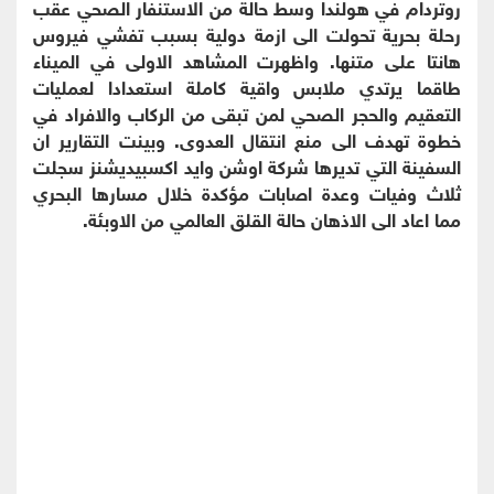
روتردام في هولندا وسط حالة من الاستنفار الصحي عقب
رحلة بحرية تحولت الى ازمة دولية بسبب تفشي فيروس
هانتا على متنها. واظهرت المشاهد الاولى في الميناء
طاقما يرتدي ملابس واقية كاملة استعدادا لعمليات
التعقيم والحجر الصحي لمن تبقى من الركاب والافراد في
خطوة تهدف الى منع انتقال العدوى. وبينت التقارير ان
السفينة التي تديرها شركة اوشن وايد اكسبيديشنز سجلت
ثلاث وفيات وعدة اصابات مؤكدة خلال مسارها البحري
مما اعاد الى الاذهان حالة القلق العالمي من الاوبئة.