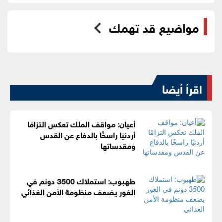
مواضيع قد تهمك
اقرأ أيضا
أعيان: مواقف الملك تعكس التزامًا
أردنيًا راسخًا بالدفاع عن القدس
ومقدساتها
طهبوب: استملاك 3500 دونم في
الغور يضعف منظومة الأمن الغذائي