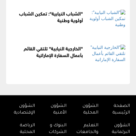
"الشباب النيابية": تمكين الشباب
أولوية وطنية
"الخارجية النيابية" تلتقي القائم
بأعمال السفارة الإماراتية
الصفحة
الشؤون
الشؤون
الشؤون
الرئيسية
المحلية
الأمنية
الإقتصادية
الشؤون
التعليم
البنوك و
الرياضة
البرلمانية
والجامعات
الشركات
المحلية