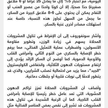
اليومية، مع اعتبار 5% (أي ما يعادل 25 غرامًا أو 6 ملاعق
صغيرة) حدًا صحيًا. إلا أن كوبًا واحدًا من عصير العنب أو
التفاح يمكن أن يحتوي على 6-8 ملاعق كبيرة من السكر،
ما يجعل من السهل تجاوز هذه النسبة، خاصة عند
استهلاك مصادر أخرى غنية بالسكر.
وأشار سونغوروف إلى أن الإفراط في تناول المشروبات
المحلاة يسهم في زيادة الوزن، وتطوير مقاومة
الأنسولين، واضطراب عملية التمثيل الغذائي، مما يرفع
خطر الإصابة بالسكري من النوع الثاني وأمراض القلب
والأوعية الدموية. كما أوضح أن السكر الزائد يؤدي إلى
ارتفاع مستويات الدهون الثلاثية، وانخفاض الكوليسترول
"الجيد"، مما يزيد من احتمالية تصلب الشرايين، والذي قد
يتطور لاحقًا إلى نوبات قلبية أو جلطات دماغية.
وأضاف أن المشروبات المحلاة تعزز تراكم الدهون
الحشوية، التي تعد عامل خطر رئيسيًا للإصابة بأمراض
القلب التاجية. كما أن الرغبة الشديدة في تناول هذه
المشروبات قد تشير إلى نقص بعض العناصر الغذائية مثل