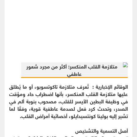
الوقائع الإخبارية : تُعرف متلازمة تاكوتسوبو، أو ما يُطلق
عليها متلازمة القلب المنكسر، بأنها اضطراب حاد ومؤقت
في وظيفة البطين الأيسر للقلب، مصحوب بنوبة ألم في
الصدر، وتحدث كرد فعل لصدمة عاطفية قوية، وفقًا لما
تشير إليه بولينا كونتسيدايلو، أخصائية أمراض القلب.
أصل التسمية والتشخيص