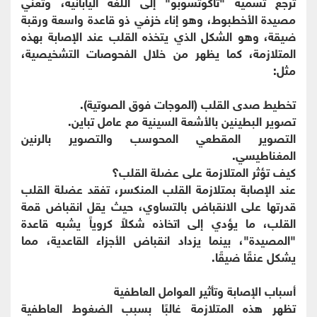
ترجع تسمية "تاكوتسوبو" إلى اللغة اليابانية، وتعني
مصيدة الأخطبوط، وهو إناء خزفي ذو قاعدة واسعة ورقبة
ضيقة، وهو الشكل الذي يتخذه القلب عند الإصابة بهذه
المتلازمة، كما يظهر من خلال الفحوصات التشخيصية،
مثل:
تخطيط صدى القلب (الموجات فوق الصوتية).
تصوير البطينين بالأشعة السينية مع عامل تباين.
التصوير المقطعي المحوسب والتصوير بالرنين
المغناطيسي.
كيف تؤثر المتلازمة على عضلة القلب؟
عند الإصابة بمتلازمة القلب المنكسر، تفقد عضلة القلب
قدرتها على الانقباض بالتساوي، حيث يقل انقباض قمة
القلب، ما يؤدي إلى اتخاذه شكلاً كروياً يشبه قاعدة
"المصيدة"، بينما يزداد انقباض الأجزاء القاعدية، مما
يشكل عنقًا ضيقًا.
أسباب الإصابة وتأثير العوامل العاطفية
تظهر هذه المتلازمة غالبًا بسبب الضغوط العاطفية